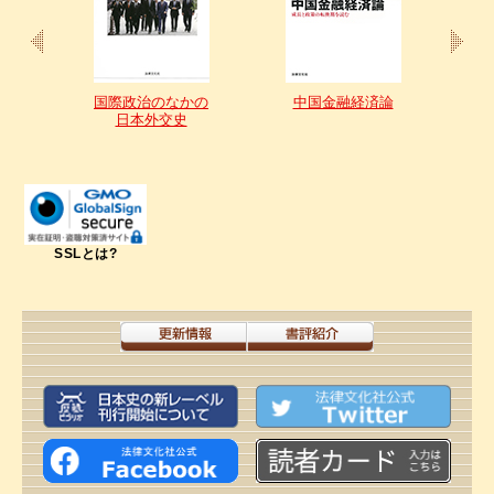
国際政治のなかの
中国金融経済論
ーム
日本外交史
SSLとは?