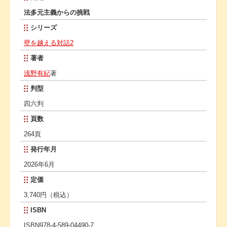
法多元主義からの挑戦
シリーズ
壁を越える対話2
著者
浅野有紀
著
判型
四六判
頁数
264頁
発行年月
2026年6月
定価
3,740円（税込）
ISBN
ISBN978-4-589-04490-7