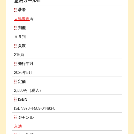
憲法ガールⅢ
著者
大島義則
著
判型
Ａ５判
頁数
216頁
発行年月
2026年5月
定価
2,530円（税込）
ISBN
ISBN978-4-589-04493-8
ジャンル
憲法