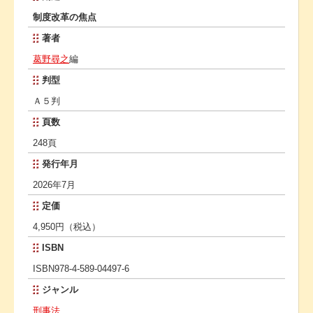
制度改革の焦点
著者
葛野尋之
編
判型
Ａ５判
頁数
248頁
発行年月
2026年7月
定価
4,950円（税込）
ISBN
ISBN978-4-589-04497-6
ジャンル
刑事法