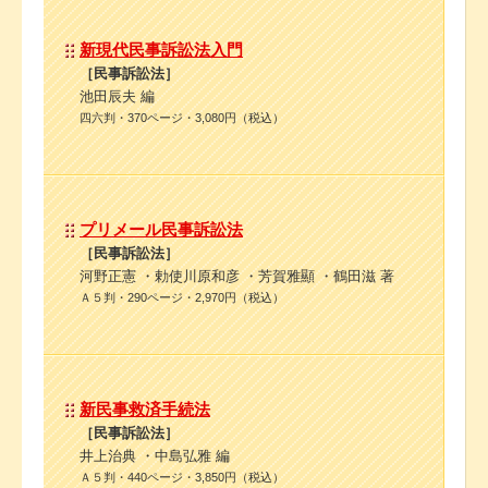
新現代民事訴訟法入門
［民事訴訟法］
池田辰夫 編
四六判・370ページ・3,080円（税込）
プリメール民事訴訟法
［民事訴訟法］
河野正憲 ・勅使川原和彦 ・芳賀雅顯 ・鶴田滋 著
Ａ５判・290ページ・2,970円（税込）
新民事救済手続法
［民事訴訟法］
井上治典 ・中島弘雅 編
Ａ５判・440ページ・3,850円（税込）