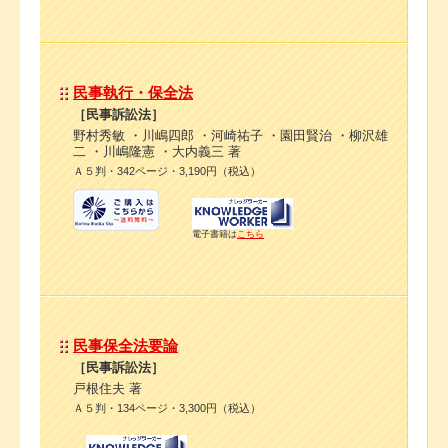
民事執行・保全法
［民事訴訟法］
野村秀敏 ・川嶋四郎 ・河崎祐子 ・園田賢治 ・柳沢雄
二 ・川嶋隆憲 ・大内義三 著
Ａ５判・342ページ・3,190円（税込）
電子書籍は
こちら
民事保全法要論
［民事訴訟法］
戸根住夫 著
Ａ５判・134ページ・3,300円（税込）