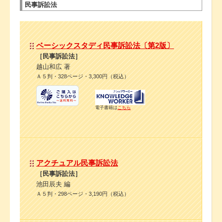
民事訴訟法
ベーシックスタディ民事訴訟法〔第2版〕
［民事訴訟法］
越山和広 著
Ａ５判・328ページ・3,300円（税込）
電子書籍は
こちら
アクチュアル民事訴訟法
［民事訴訟法］
池田辰夫 編
Ａ５判・298ページ・3,190円（税込）