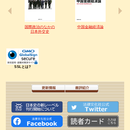
国際政治のなかの
中国金融経済論
ーム
日本外交史
SSLとは?