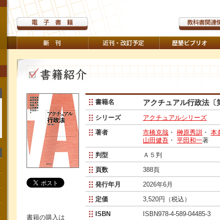
書籍名
アクチュアル行政法〔
シリーズ
アクチュアルシリーズ
著者
市橋克哉
・
榊原秀訓
・
本
山田健吾
・
平田和一
著
判型
Ａ５判
頁数
388頁
発行年月
2026年6月
定価
3,520円（税込）
ISBN
ISBN978-4-589-04485-3
書籍の購入は