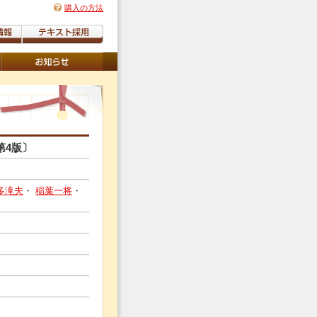
購入の方法
第4版〕
多滝夫
・
稲葉一将
・