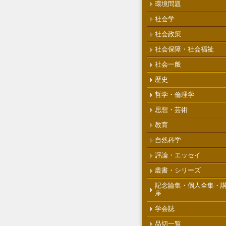
環境問題
社会学
社会政策
社会保障・社会福祉
社会一般
歴史
哲学・倫理学
思想・芸術
教育
自然科学
評論・エッセイ
叢書・シリーズ
記念論集・個人全集・
座
学会誌
品切一覧