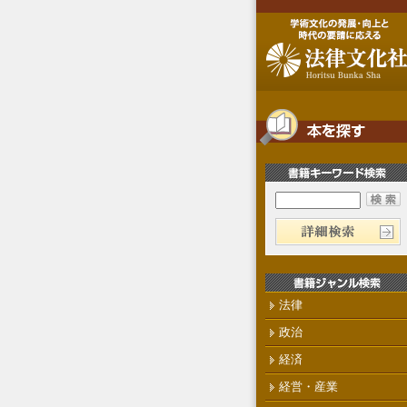
法律
政治
経済
経営・産業