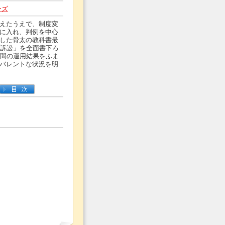
ーズ
えたうえで、制度変
に入れ、判例を中心
した骨太の教科書最
件訴訟」を全面書下ろ
余間の運用結果をふま
バレントな状況を明