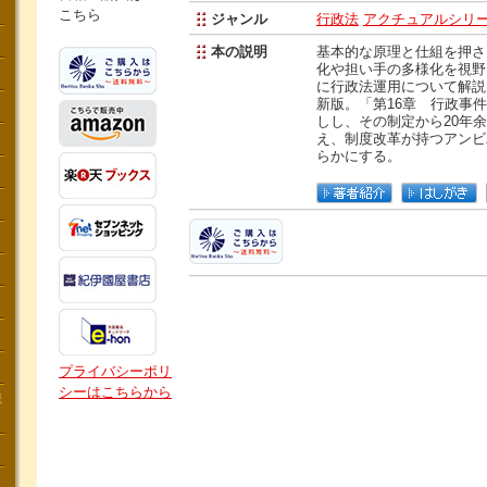
こちら
ジャンル
行政法
アクチュアルシリ
本の説明
基本的な原理と仕組を押さ
化や担い手の多様化を視野
に行政法運用について解説
新版。「第16章 行政事
しし、その制定から20年
え、制度改革が持つアンビ
らかにする。
プライバシーポリ
シーはこちらから
講