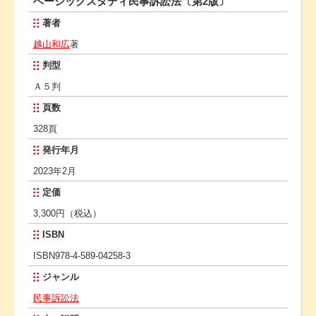
ベーシックスタディ民事訴訟法〔第2版〕
著者
越山和広
著
判型
Ａ５判
頁数
328頁
発行年月
2023年2月
定価
3,300円（税込）
ISBN
ISBN978-4-589-04258-3
ジャンル
民事訴訟法