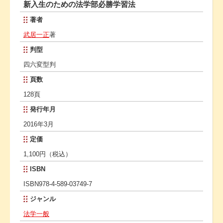
新入生のための法学部必勝学習法
著者
武居一正
著
判型
四六変型判
頁数
128頁
発行年月
2016年3月
定価
1,100円（税込）
ISBN
ISBN978-4-589-03749-7
ジャンル
法学一般