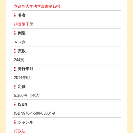
立命館大学法学叢書第19号
著者
須藤陽子
著
判型
Ａ５判
頁数
244頁
発行年月
2014年6月
定価
5,280円（税込）
ISBN
ISBN978-4-589-03604-9
ジャンル
行政法