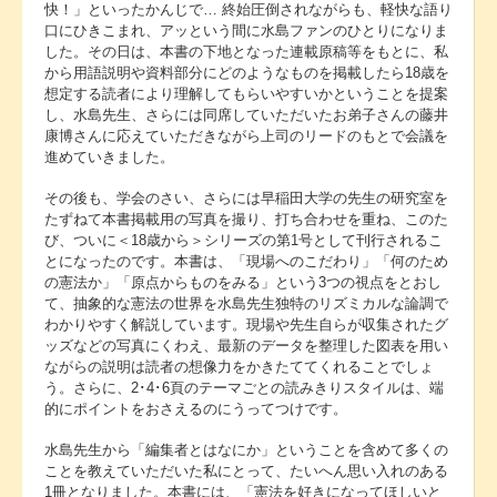
快！」といったかんじで… 終始圧倒されながらも、軽快な語り
口にひきこまれ、アッという間に水島ファンのひとりになりま
した。その日は、本書の下地となった連載原稿等をもとに、私
から用語説明や資料部分にどのようなものを掲載したら18歳を
想定する読者により理解してもらいやすいかということを提案
し、水島先生、さらには同席していただいたお弟子さんの藤井
康博さんに応えていただきながら上司のリードのもとで会議を
進めていきました。
その後も、学会のさい、さらには早稲田大学の先生の研究室を
たずねて本書掲載用の写真を撮り、打ち合わせを重ね、このた
び、ついに＜18歳から＞シリーズの第1号として刊行されるこ
とになったのです。本書は、「現場へのこだわり」「何のため
の憲法か」「原点からものをみる」という3つの視点をとおし
て、抽象的な憲法の世界を水島先生独特のリズミカルな論調で
わかりやすく解説しています。現場や先生自らが収集されたグ
ッズなどの写真にくわえ、最新のデータを整理した図表を用い
ながらの説明は読者の想像力をかきたててくれることでしょ
う。さらに、2･4･6頁のテーマごとの読みきりスタイルは、端
的にポイントをおさえるのにうってつけです。
水島先生から「編集者とはなにか」ということを含めて多くの
ことを教えていただいた私にとって、たいへん思い入れのある
1冊となりました。本書には、「憲法を好きになってほしいと