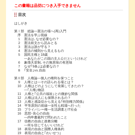
この書籍は品切につき入手できません
目次
はしがき
第Ⅰ部 総論―憲法の場へ(再)入門
序 憲法を学ぶ視線
１ 憲法は､なぜ必要なの？
２ 憲法前文から読みとる
３ 憲法は誰が守る？
４ 憲法の補則から見えるもの
５ 国民主権と18歳
―あなたがこの国の主人公だというけれど
６ 象徴天皇制､その無意味の有意味
７ なぜ｢9条｣は必要なの？
８ ｢安全｣vs.自由
第Ⅱ部 人権論―個人の権利を保つこと
９ 人権とは―その語られる場とは？
10 人権はどのようにして発展してきたの？
―｢人権｣物語
11 人権と｢公共の福祉｣との微妙な関係
12 人権は法人にも保障されるの？
13 人権と感染症から見える｢特別権力関係｣
14 平等原則の前線―女性も戦場へ行った
15 プライバシー権―生活調査とIT社会
16 思想･良心の自由
―内申書裁判で問われたこと
17 信教の自由と政教分離
―何を信じてもいいけれど
18 表現の自由と国際人権条約
19 表現の自由と｢わいせつ｣