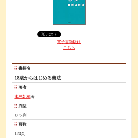
電子書籍版は
こちら
書籍名
18歳からはじめる憲法
著者
水島朝穂
著
判型
Ｂ５判
頁数
120頁