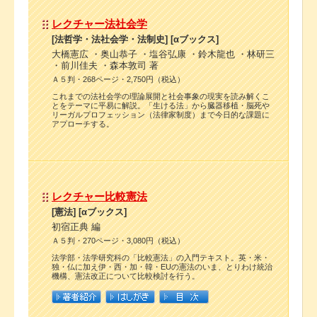
レクチャー法社会学
[法哲学・法社会学・法制史] [αブックス]
大橋憲広 ・奥山恭子 ・塩谷弘康 ・鈴木龍也 ・林研三
・前川佳夫 ・森本敦司 著
Ａ５判・268ページ・2,750円（税込）
これまでの法社会学の理論展開と社会事象の現実を読み解くこ
とをテーマに平易に解説。「生ける法」から臓器移植・脳死や
リーガルプロフェッション（法律家制度）まで今日的な課題に
アプローチする。
レクチャー比較憲法
[憲法] [αブックス]
初宿正典 編
Ａ５判・270ページ・3,080円（税込）
法学部・法学研究科の「比較憲法」の入門テキスト。英・米・
独・仏に加え伊・西・加・韓・EUの憲法のいま、とりわけ統治
機構、憲法改正について比較検討を行う。