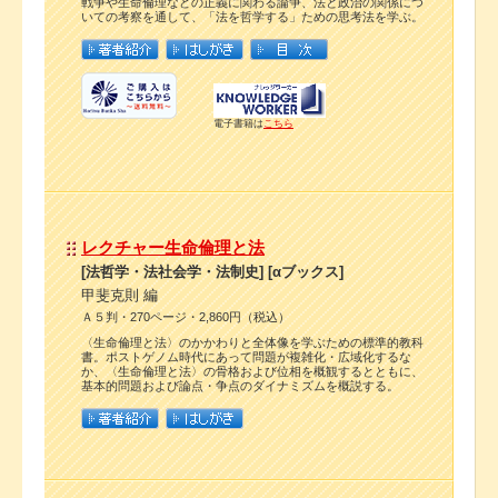
戦争や生命倫理などの正義に関わる論争、法と政治の関係につ
いての考察を通して、「法を哲学する」ための思考法を学ぶ。
電子書籍は
こちら
レクチャー生命倫理と法
[法哲学・法社会学・法制史] [αブックス]
甲斐克則 編
Ａ５判・270ページ・2,860円（税込）
〈生命倫理と法〉のかかわりと全体像を学ぶための標準的教科
書。ポストゲノム時代にあって問題が複雑化・広域化するな
か、〈生命倫理と法〉の骨格および位相を概観するとともに、
基本的問題および論点・争点のダイナミズムを概説する。