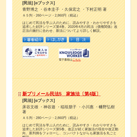
[民法] [αブックス]
青野博之 ・谷本圭子 ・久保宏之 ・下村正明 著
Ａ５判・260ページ・2,860円（税込）
はじめて民法を学ぶ人のために、読みやすさ・わかりやすさを
追求した好評シリーズ第4巻。2020年4月の民法（債権関係）改
正法の施行に合わせ、新法についてより詳しく解説。
電子書籍は
こちら
新プリメール民法5 家族法〔第4版〕
[民法] [αブックス]
床谷文雄 ・神谷遊 ・稲垣朋子 ・小川惠 ・幡野弘樹
著
Ａ５判・280ページ・2,860円（税込）
はじめて民法を学ぶ人のために、読みやすさ・わかりやすさを
追求した好評シリーズ第5巻。改正が続く家族法の現在や改正動
向、新判例をフォローし、コンパクトながらも家族法を丸ごと
解説。