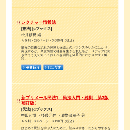
レクチャー情報法
[憲法] [αブックス]
松井修視 編
Ａ５判・270ページ・3,080円（税込）
情報の自由な流れの保障と保護とのバランスをいかにはかり、
実現するか。高度情報化社会を生きる私たちが、メディアに向
き合ううえで知っておくべき項目を体系的にわかりやすく解
説。
新プリメール民法1 民法入門・総則〔第3版
補訂版〕
[民法] [αブックス]
中田邦博 ・後藤元伸 ・鹿野菜穂子 著
Ａ５判・360ページ・3,190円（税込）
はじめて民法を学ぶ人のために、読みやすさ・わかりやすさを