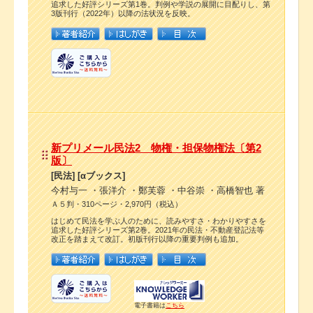
追求した好評シリーズ第1巻。判例や学説の展開に目配りし、第
3版刊行（2022年）以降の法状況を反映。
新プリメール民法2 物権・担保物権法〔第2
版〕
[民法] [αブックス]
今村与一 ・張洋介 ・鄭芙蓉 ・中谷崇 ・高橋智也 著
Ａ５判・310ページ・2,970円（税込）
はじめて民法を学ぶ人のために、読みやすさ・わかりやすさを
追求した好評シリーズ第2巻。2021年の民法・不動産登記法等
改正を踏まえて改訂。初版刊行以降の重要判例も追加。
電子書籍は
こちら