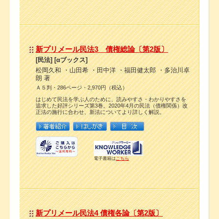
新プリメール民法3 債権総論〔第2版〕
[民法] [αブックス]
松岡久和 ・山田希 ・田中洋 ・福田健太郎 ・多治川卓
朗 著
Ａ５判・286ページ・2,970円（税込）
はじめて民法を学ぶ人のために、読みやすさ・わかりやすさを
追求した好評シリーズ第3巻。2020年4月の民法（債権関係）改
正法の施行に合わせ、新法についてより詳しく解説。
電子書籍は
こちら
新プリメール民法4 債権各論〔第2版〕