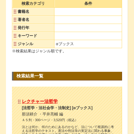
検索カテゴリ
条件
書籍名
著者名
発行年
キーワード
ジャンル
αブックス
※検索結果はジャンル順です。
検索結果一覧
レクチャー法哲学
[法哲学・法社会学・法制史] [αブックス]
那須耕介 ・平井亮輔 編
Ａ５判・300ページ・3,520円（税込）
法とは何か、何のためにあるのかなど、法について根源的に考
える法哲学のテキスト。憲法や刑法等の実定法に関わる事象、