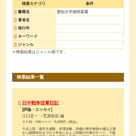
検索カテゴリ
条件
書籍名
愛知大学国研叢書
著者名
発行年
キーワード
ジャンル
※検索結果はジャンル順です。
検索結果一覧
日中戦争従軍日記
[評論・エッセイ]
江口圭一 ・芝原拓自 編
Ａ５判・506ページ・5,830円（税込）
大沽上陸・南京大虐殺、武漢攻略…28歳の青年教師が綴る入隊
から除隊前日までの２年余におよぶ苦難の行軍のすべて。下級