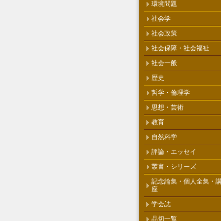
環境問題
社会学
社会政策
社会保障・社会福祉
社会一般
歴史
哲学・倫理学
思想・芸術
教育
自然科学
評論・エッセイ
叢書・シリーズ
記念論集・個人全集・
座
学会誌
品切一覧