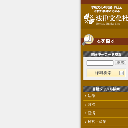
法律
政治
経済
経営・産業