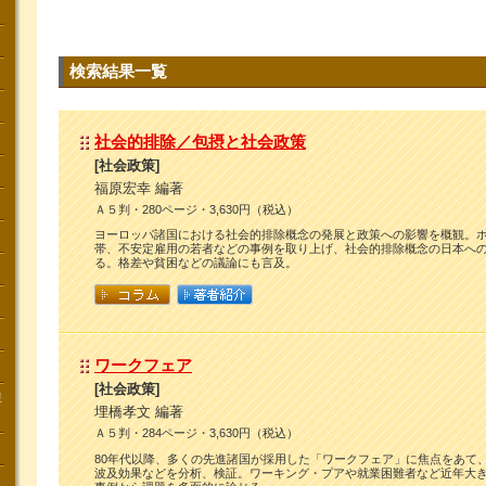
検索結果一覧
社会的排除／包摂と社会政策
[社会政策]
福原宏幸 編著
Ａ５判・280ページ・3,630円（税込）
ヨーロッパ諸国における社会的排除概念の発展と政策への影響を概観。
帯、不安定雇用の若者などの事例を取り上げ、社会的排除概念の日本へ
る。格差や貧困などの議論にも言及。
ワークフェア
[社会政策]
講
埋橋孝文 編著
Ａ５判・284ページ・3,630円（税込）
80年代以降、多くの先進諸国が採用した「ワークフェア」に焦点をあて
波及効果などを分析、検証。ワーキング・プアや就業困難者など近年大