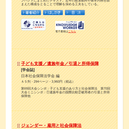
ンパクトにまとめたテキスト。近年の政策動向や基本判例を踏
まえた構成をとることで理解を深める工夫をしている。
電子書籍は
こちら
子ども支援／遺族年金／引退と所得保障
[学会誌]
日本社会保障法学会 編
Ａ５判・294ページ・3,960円（税込）
第69回大会シンポ：子ども支援のあり方と社会保障法 第70回
大会ミニシンポ：①遺族年金の国際比較②被用者の引退と所得
保障他
ジェンダー・雇用と社会保障法