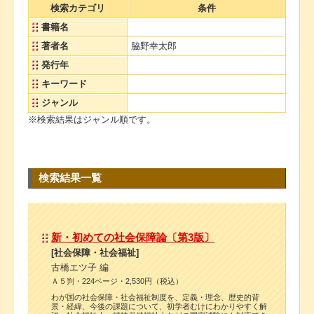
検索カテゴリ
条件
書籍名
著者名
脇野幸太郎
発行年
キーワード
ジャンル
※検索結果はジャンル順です。
検索結果一覧
新・初めての社会保障論〔第3版〕
[社会保障・社会福祉]
古橋エツ子 編
Ａ５判・224ページ・2,530円（税込）
わが国の社会保障・社会福祉制度を、定義・理念、歴史的背
景・経緯、今後の課題について、初学者むけにわかりやすく解