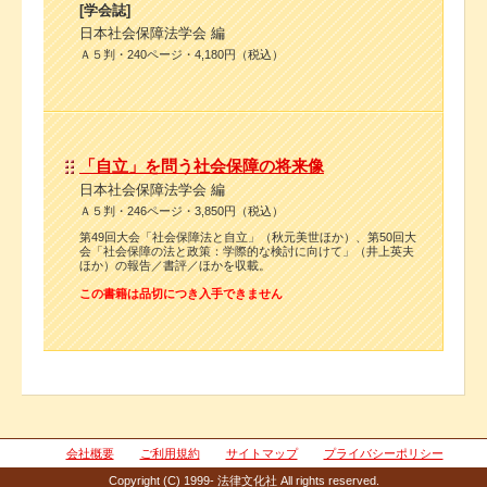
[学会誌]
日本社会保障法学会 編
Ａ５判・240ページ・4,180円（税込）
「自立」を問う社会保障の将来像
日本社会保障法学会 編
Ａ５判・246ページ・3,850円（税込）
第49回大会「社会保障法と自立」（秋元美世ほか）、第50回大
会「社会保障の法と政策：学際的な検討に向けて」（井上英夫
ほか）の報告／書評／ほかを収載。
この書籍は品切につき入手できません
会社概要
ご利用規約
サイトマップ
プライバシーポリシー
Copyright (C) 1999- 法律文化社 All rights reserved.