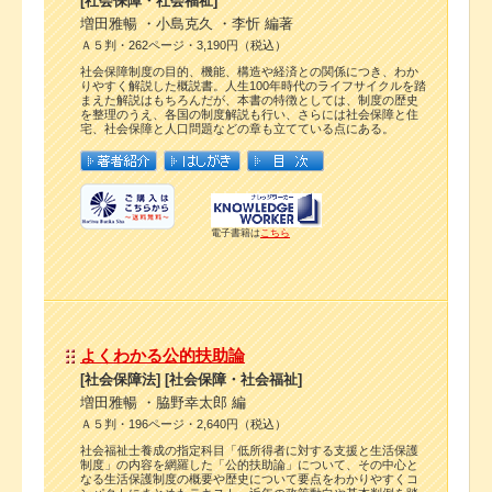
[社会保障・社会福祉]
増田雅暢 ・小島克久 ・李忻 編著
Ａ５判・262ページ・3,190円（税込）
社会保障制度の目的、機能、構造や経済との関係につき、わか
りやすく解説した概説書。人生100年時代のライフサイクルを踏
まえた解説はもちろんだが、本書の特徴としては、制度の歴史
を整理のうえ、各国の制度解説も行い、さらには社会保障と住
宅、社会保障と人口問題などの章も立てている点にある。
電子書籍は
こちら
よくわかる公的扶助論
[社会保障法] [社会保障・社会福祉]
増田雅暢 ・脇野幸太郎 編
Ａ５判・196ページ・2,640円（税込）
社会福祉士養成の指定科目「低所得者に対する支援と生活保護
制度」の内容を網羅した「公的扶助論」について、その中心と
なる生活保護制度の概要や歴史について要点をわかりやすくコ