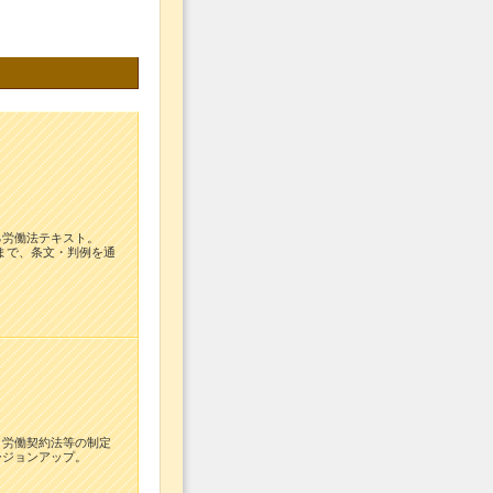
る労働法テキスト。
理論まで、条文・判例を通
。労働契約法等の制定
ージョンアップ。