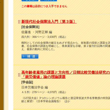
この書籍は品切につき入手できません
新現代社会保障法入門〔第３版〕
[社会保障法]
佐藤進 ・河野正輝 編
四六判・366ページ・3,630円（税込）
権利としての社会保障の確立をめざす視点から、各制度の現状と課題を
書。社会保障の課題を明確にし、将来展望を示唆。第２版刊行以降の関
え、最新の動向に対応した。
高年齢者雇用の課題と方向性／日韓比較労働法研究の
「就労価値」論の理論課題
[学会誌]
日本労働法学会 編
Ａ５判・278ページ・4,070円（税込）
《127回大会》3つのシンポジウム報告と渡辺章筑波大学名誉教授の特別
顧と展望》《日本学術会議報告》 ほか