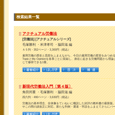
検索結果一覧
アクチュアル労働法
[労働法] [アクチュアルシリーズ]
毛塚勝利 ・米津孝司 ・脇田滋 編
Ａ５判・352ページ・3,300円（税込）
雇用労働の歴史と思想をふまえながら、今日の雇用労働の変容をみつめ
TopicとMy Opinionを各章ごとに収録し、身近に起きる労働問題から
じて修得できる1冊。
新現代労働法入門〔第４版〕
角田邦重 ・毛塚勝利 ・脇田滋 編
講
四六判・490ページ・3,630円（税込）
労働法の基本理念、全体像をていねいに概説した好評の教科書の最新版
やこの間の諸改正に対応。新たな判例・通達・学説をふまえてさらにバ