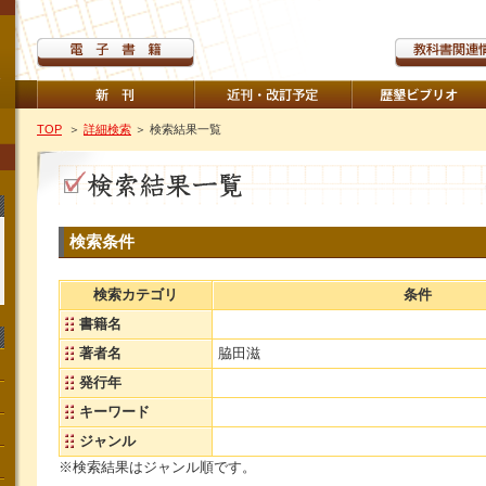
TOP
＞
詳細検索
＞ 検索結果一覧
検索条件
検索カテゴリ
条件
書籍名
著者名
脇田滋
発行年
キーワード
ジャンル
※検索結果はジャンル順です。