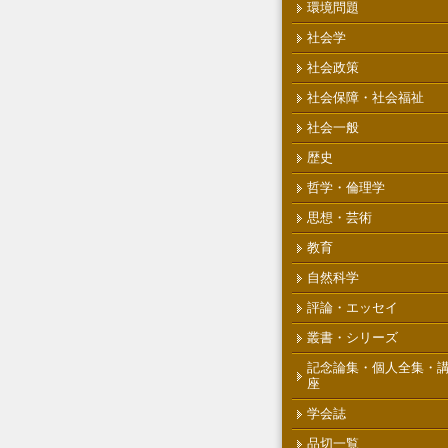
環境問題
社会学
社会政策
社会保障・社会福祉
社会一般
歴史
哲学・倫理学
思想・芸術
教育
自然科学
評論・エッセイ
叢書・シリーズ
記念論集・個人全集・
座
学会誌
品切一覧