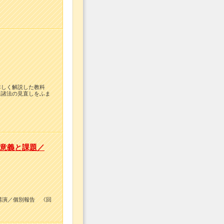
詳しく解説した教科
連諸法の見直しをふま
意義と課題／
講演／個別報告 《回