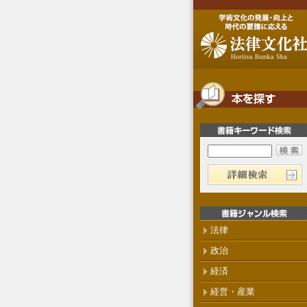
法律
政治
経済
経営・産業