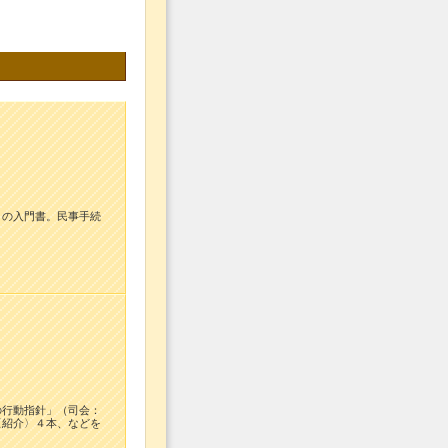
）の入門書。民事手続
の行動指針」（司会：
〈紹介〉４本、などを