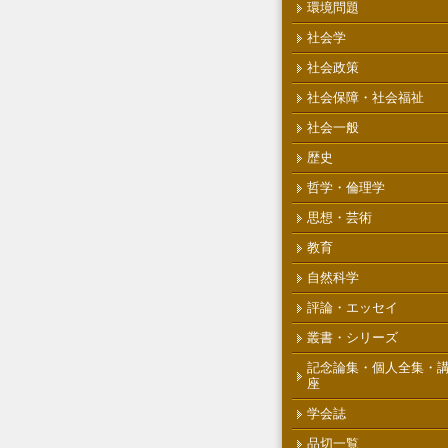
環境問題
社会学
社会政策
社会保障・社会福祉
社会一般
歴史
哲学・倫理学
思想・芸術
教育
自然科学
評論・エッセイ
叢書・シリーズ
記念論集・個人全集・
座
学会誌
品切一覧