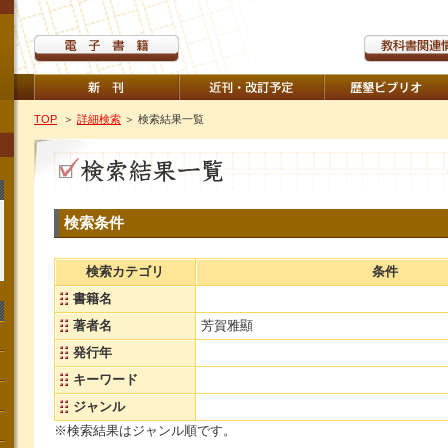
TOP
＞
詳細検索
＞ 検索結果一覧
検索条件
検索カテゴリ
条件
書籍名
著者名
芳賀雅顯
発行年
キーワード
ジャンル
※検索結果はジャンル順です。