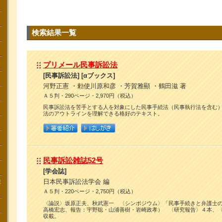
検索結果一覧
プリメール民事訴訟法
[民事訴訟法] [αブックス]
河野正憲 ・勅使川原和彦 ・芳賀雅顯 ・鶴田滋 著
Ａ５判・290ページ・2,970円（税込）
民事訴訟法を苦手とする人を対象にした民事手続法（民事執行法を含む
法のアウトラインを理解できる格好のテキスト。
民事訴訟雑誌52号
[学会誌]
日本民事訴訟法学会 編
講
Ａ５判・220ページ・2,750円（税込）
〈論説〉坂原正夫、秋武憲一 〈シンポジウム〉「民事手続きと弁護士
高橋宏志、報告：宇野聡・山浦善樹・岩崎政孝） 〈研究報告〉４本、
収載。