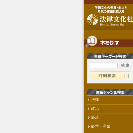
法律
政治
経済
経営・産業