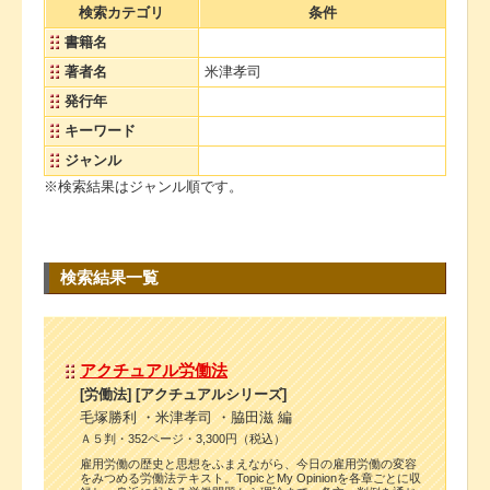
検索カテゴリ
条件
書籍名
著者名
米津孝司
発行年
キーワード
ジャンル
※検索結果はジャンル順です。
検索結果一覧
アクチュアル労働法
[労働法] [アクチュアルシリーズ]
毛塚勝利 ・米津孝司 ・脇田滋 編
Ａ５判・352ページ・3,300円（税込）
雇用労働の歴史と思想をふまえながら、今日の雇用労働の変容
をみつめる労働法テキスト。TopicとMy Opinionを各章ごとに収