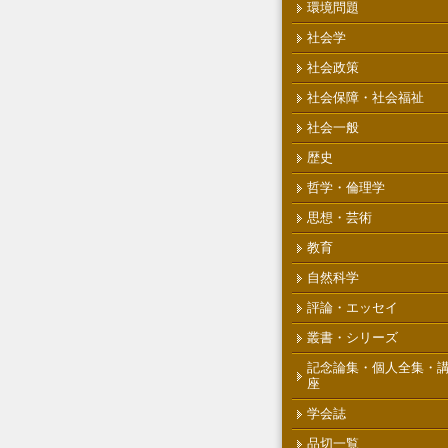
環境問題
社会学
社会政策
社会保障・社会福祉
社会一般
歴史
哲学・倫理学
思想・芸術
教育
自然科学
評論・エッセイ
叢書・シリーズ
記念論集・個人全集・
座
学会誌
品切一覧