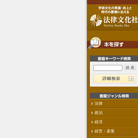
法律
政治
経済
経営・産業