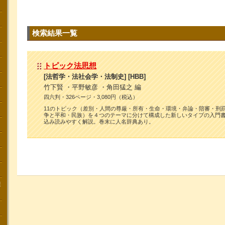
検索結果一覧
トピック法思想
[法哲学・法社会学・法制史] [HBB]
竹下賢 ・平野敏彦 ・角田猛之 編
四六判・326ページ・3,080円（税込）
11のトピック（差別・人間の尊厳・所有・生命・環境・弁論・陪審・刑
争と平和・民族）を４つのテーマに分けて構成した新しいタイプの入門
込み読みやすく解説。巻末に人名辞典あり。
講