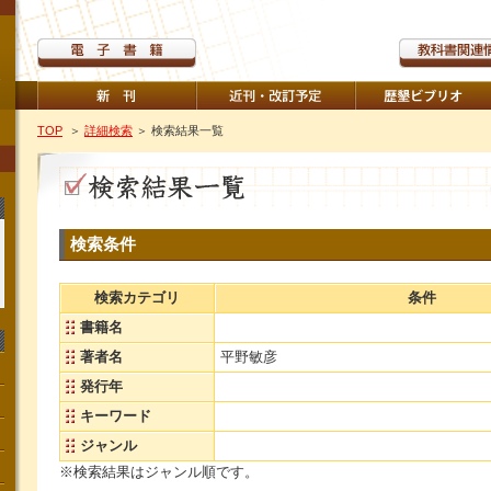
TOP
＞
詳細検索
＞ 検索結果一覧
検索条件
検索カテゴリ
条件
書籍名
著者名
平野敏彦
発行年
キーワード
ジャンル
※検索結果はジャンル順です。