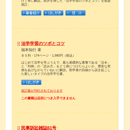
げ丁寧に解説。好評を博した『法学学習のツボとコツ』を改題
改訂。
法学学習のツボとコツ
福本知行 著
Ｂ５判・174ページ・1,980円（税込）
はじめて法学を学ぶうえで、最も基礎的な素養である「法令」
と「判例」の「読み方」をどう身につけたらよいか、豊富な実
例をあげながらていねいに解説。初学者の目線から説き起こし
た新しいタイプの法学手引書。
改訂版が刊行されております
この書籍は品切につき入手できません
民事訴訟雑誌61号