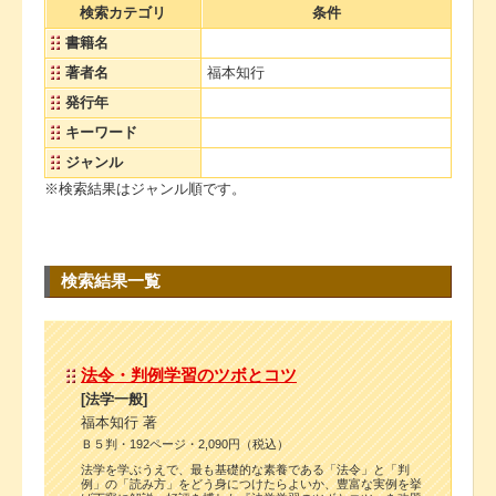
検索カテゴリ
条件
書籍名
著者名
福本知行
発行年
キーワード
ジャンル
※検索結果はジャンル順です。
検索結果一覧
法令・判例学習のツボとコツ
[法学一般]
福本知行 著
Ｂ５判・192ページ・2,090円（税込）
法学を学ぶうえで、最も基礎的な素養である「法令」と「判
例」の「読み方」をどう身につけたらよいか、豊富な実例を挙