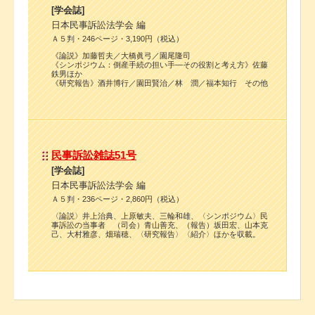
[学会誌]
日本民事訴訟法学会 編
Ａ５判・246ページ・3,190円（税込）
《論説》加藤哲夫／大橋眞弓／園尾隆司
《シンポジウム：倒産手続の担い手―その役割と考え方》佐藤
鉄男ほか
《研究報告》酒井博行／園田賢治／林 潤／福本知行 その他
民事訴訟雑誌51号
[学会誌]
日本民事訴訟法学会 編
Ａ５判・236ページ・2,860円（税込）
〈論説〉井上治典、上原敏夫、三輪和雄、〈シンポジウム〉民
事訴訟の当事者 （司会）青山善充、（報告）坂田宏、山本克
己、大村雅彦、畑瑞穂、〈研究報告〉〈紹介〉ほかを収載。