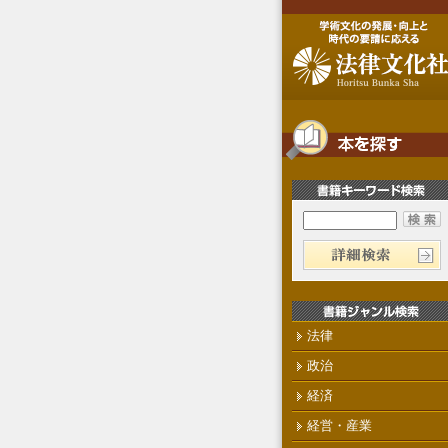
法律
政治
経済
経営・産業