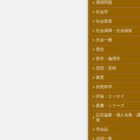
環境問題
社会学
社会政策
社会保障・社会福祉
社会一般
歴史
哲学・倫理学
思想・芸術
教育
自然科学
評論・エッセイ
叢書・シリーズ
記念論集・個人全集・
座
学会誌
品切一覧