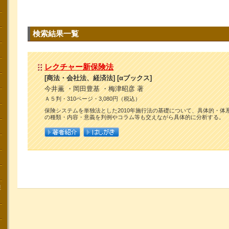
検索結果一覧
レクチャー新保険法
[商法・会社法、経済法] [αブックス]
今井薫 ・岡田豊基 ・梅津昭彦 著
Ａ５判・310ページ・3,080円（税込）
保険システムを単独法とした2010年施行法の基礎について、具体的・体
の種類・内容・意義を判例やコラム等も交えながら具体的に分析する。
講