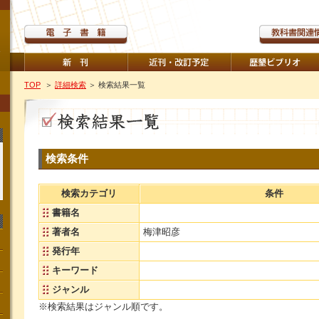
TOP
＞
詳細検索
＞ 検索結果一覧
検索条件
検索カテゴリ
条件
書籍名
著者名
梅津昭彦
発行年
キーワード
ジャンル
※検索結果はジャンル順です。