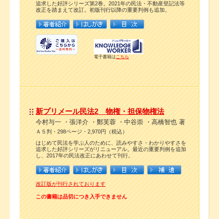
追求した好評シリーズ第2巻。2021年の民法・不動産登記法等
改正を踏まえて改訂。初版刊行以降の重要判例も追加。
電子書籍は
こちら
新プリメール民法2 物権・担保物権法
今村与一 ・張洋介 ・鄭芙蓉 ・中谷崇 ・高橋智也 著
Ａ５判・298ページ・2,970円（税込）
はじめて民法を学ぶ人のために、読みやすさ・わかりやすさを
追求した好評シリーズがリニューアル。最近の重要判例を追加
し、2017年の民法改正にあわせて刊行。
改訂版が刊行されております
この書籍は品切につき入手できません