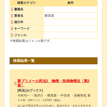
検索カテゴリ
条件
書籍名
著者名
鄭芙蓉
発行年
キーワード
ジャンル
※検索結果はジャンル順です。
検索結果一覧
新プリメール民法2 物権・担保物権法〔第2
版〕
[民法] [αブックス]
今村与一 ・張洋介 ・鄭芙蓉 ・中谷崇 ・高橋智也 著
Ａ５判・310ページ・2,970円（税込）
はじめて民法を学ぶ人のために、読みやすさ・わかりやすさを