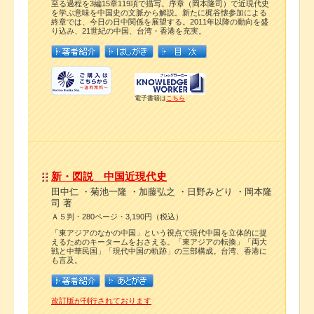
至る過程を3編15章119項で描写。序章（岡本隆司）で近現代史
を学ぶ意味を中国史の文脈から解説。新たに梶谷懐参加による
終章では、今日の日中関係を展望する。2011年以降の動向を盛
り込み、21世紀の中国、台湾・香港を充実。
電子書籍は
こちら
新・図説 中国近現代史
田中仁 ・菊池一隆 ・加藤弘之 ・日野みどり ・岡本隆
司 著
Ａ５判・280ページ・3,190円（税込）
「東アジアのなかの中国」という視点で現代中国を立体的に捉
えるためのキータームをおさえる。「東アジアの転換」「両大
戦と中華民国」「現代中国の軌跡」の三部構成。台湾、香港に
も言及。
改訂版が刊行されております