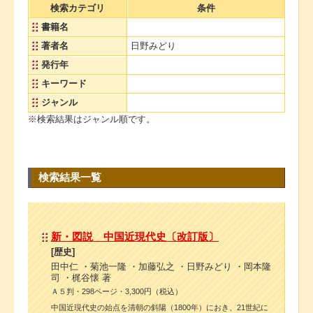
検索カテゴリ
条件
書籍名
著者名
日野みどり
発行年
キーワード
ジャンル
※検索結果はジャンル順です。
検索結果一覧
新・図説 中国近現代史〔改訂版〕
[歴史]
田中仁 ・菊池一隆 ・加藤弘之 ・日野みどり ・岡本隆
司 ・梶谷懐 著
Ａ５判・298ページ・3,300円（税込）
中国近現代史の始点を清朝の斜陽（1800年）におき、21世紀に