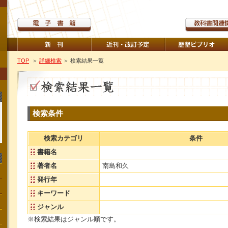
TOP
＞
詳細検索
＞ 検索結果一覧
検索条件
検索カテゴリ
条件
書籍名
著者名
南島和久
発行年
キーワード
ジャンル
※検索結果はジャンル順です。