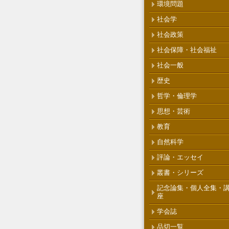
環境問題
社会学
社会政策
社会保障・社会福祉
社会一般
歴史
哲学・倫理学
思想・芸術
教育
自然科学
評論・エッセイ
叢書・シリーズ
記念論集・個人全集・
座
学会誌
品切一覧