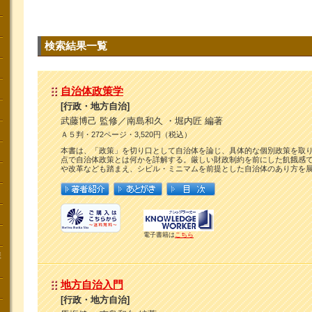
検索結果一覧
自治体政策学
[行政・地方自治]
武藤博己 監修／南島和久 ・堀内匠 編著
Ａ５判・272ページ・3,520円（税込）
本書は、「政策」を切り口として自治体を論じ、具体的な個別政策を取
点で自治体政策とは何かを詳解する。厳しい財政制約を前にした飢餓感
や改革なども踏まえ、シビル・ミニマムを前提とした自治体のあり方を
電子書籍は
こちら
講
地方自治入門
[行政・地方自治]