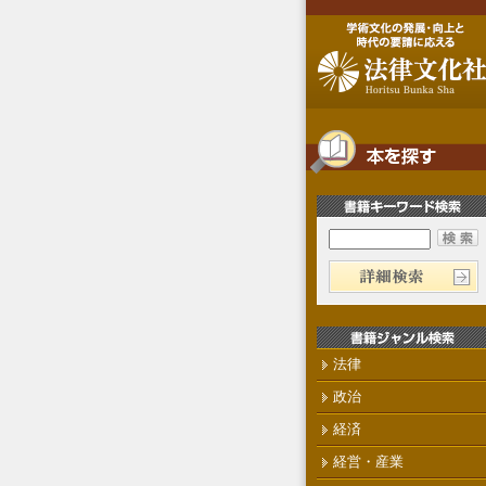
法律
政治
経済
経営・産業