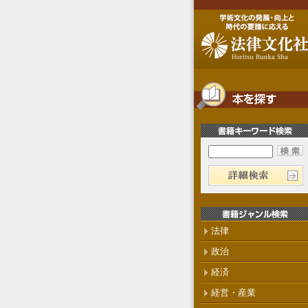
法律
政治
経済
経営・産業