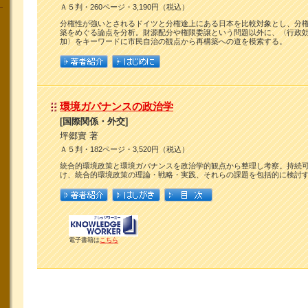
Ａ５判・260ページ・3,190円（税込）
分権性が強いとされるドイツと分権途上にある日本を比較対象とし、分
築をめぐる論点を分析。財源配分や権限委譲という問題以外に、〈行政
加〉をキーワードに市民自治の観点から再構築への道を模索する。
環境ガバナンスの政治学
[国際関係・外交]
坪郷實 著
Ａ５判・182ページ・3,520円（税込）
統合的環境政策と環境ガバナンスを政治学的観点から整理し考察。持続
け、統合的環境政策の理論・戦略・実践、それらの課題を包括的に検討
電子書籍は
こちら