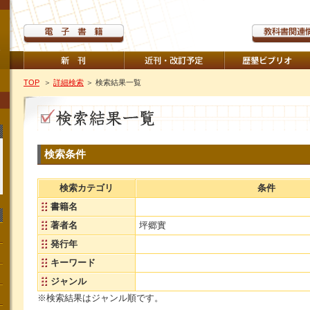
TOP
＞
詳細検索
＞ 検索結果一覧
検索条件
検索カテゴリ
条件
書籍名
著者名
坪郷實
発行年
キーワード
ジャンル
※検索結果はジャンル順です。