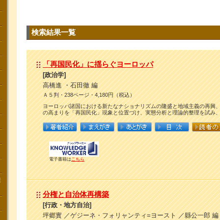
検索結果一覧
「再国民化」に揺らぐヨーロッパ
[政治学]
高橋進 ・石田徹 編
Ａ５判・238ページ・4,180円（税込）
ヨーロッパ諸国における新たなナショナリズムの隆盛と地域主義の再興
の高まりを「再国民化」現象と位置づけ、実態分析と理論的整理を試み
電子書籍は
こちら
講
分権と自治体再構築
[行政・地方自治]
坪郷實 ／ゲジーネ・フォリャンティ=ヨースト ／縣公一郎 編