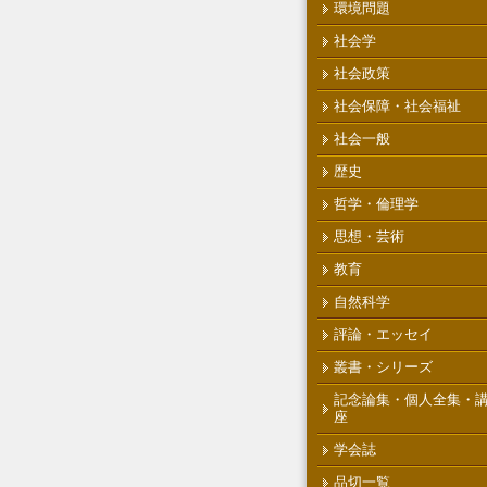
環境問題
社会学
社会政策
社会保障・社会福祉
社会一般
歴史
哲学・倫理学
思想・芸術
教育
自然科学
評論・エッセイ
叢書・シリーズ
記念論集・個人全集・
座
学会誌
品切一覧