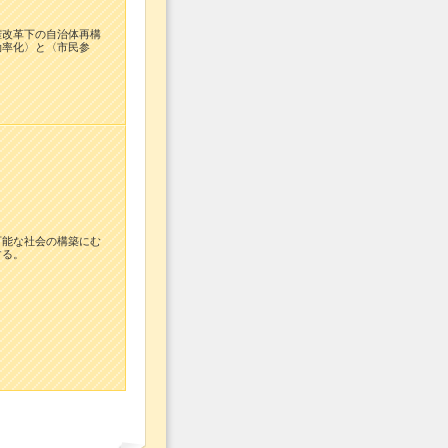
権改革下の自治体再構
効率化〉と〈市民参
可能な社会の構築にむ
する。