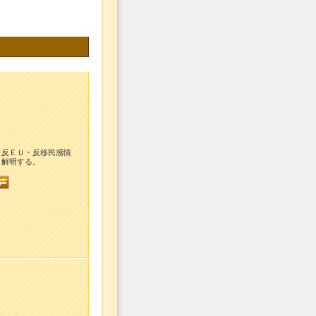
、反ＥＵ・反移民感情
、解明する。