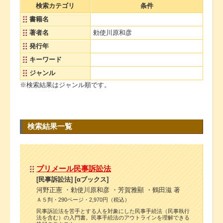
検索カテゴリ
条件
書籍名
著者名
勅使川原和彦
発行年
キーワード
ジャンル
※検索結果はジャンル順です。
検索結果一覧
プリメール民事訴訟法
[民事訴訟法] [αブックス]
河野正憲 ・勅使川原和彦 ・芳賀雅顯 ・鶴田滋 著
Ａ５判・290ページ・2,970円（税込）
民事訴訟法を苦手とする人を対象にした民事手続法（民事執行
法を含む）の入門書。民事手続法のアウトラインを理解できる