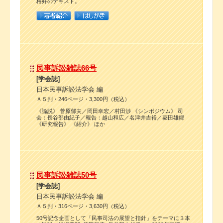
格好のテキスト。
民事訴訟雑誌66号
[学会誌]
日本民事訴訟法学会 編
Ａ５判・246ページ・3,300円（税込）
《論説》 菅原郁夫／岡田幸宏／村田渉 《シンポジウム》 司
会：長谷部由紀子／報告：越山和広／名津井吉裕／菱田雄郷
《研究報告》 《紹介》 ほか
民事訴訟雑誌50号
[学会誌]
日本民事訴訟法学会 編
Ａ５判・316ページ・3,630円（税込）
50号記念企画として「民事司法の展望と指針」をテーマに３本