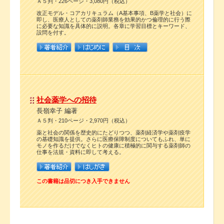
Ａ５判・226ページ・3,080円（税込）
改正モデル・コアカリキュラム（A基本事項、B薬学と社会）に
即し、医療人としての薬剤師業務を効果的かつ倫理的に行う際
に必要な知識を具体的に説明。各章に学習目標とキーワード、
設問を付す。
社会薬学への招待
長嶺幸子 編著
Ａ５判・210ページ・2,970円（税込）
薬と社会の関係を歴史的にたどりつつ、薬剤経済学や薬剤疫学
の基礎知識を提供。さらに医療保障制度についてもふれ、単に
モノを作るだけでなくヒトの健康に積極的に関与する薬剤師の
仕事を法規・資料に即して考える。
この書籍は品切につき入手できません