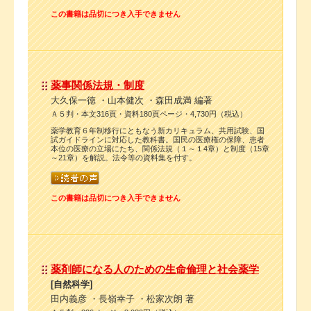
この書籍は品切につき入手できません
薬事関係法規・制度
大久保一徳 ・山本健次 ・森田成満 編著
Ａ５判・本文316頁・資料180頁ページ・4,730円（税込）
薬学教育６年制移行にともなう新カリキュラム、共用試験、国
試ガイドラインに対応した教科書。国民の医療権の保障、患者
本位の医療の立場にたち、関係法規（１～１4章）と制度（15章
～21章）を解説。法令等の資料集を付す。
この書籍は品切につき入手できません
薬剤師になる人のための生命倫理と社会薬学
[自然科学]
田内義彦 ・長嶺幸子 ・松家次朗 著