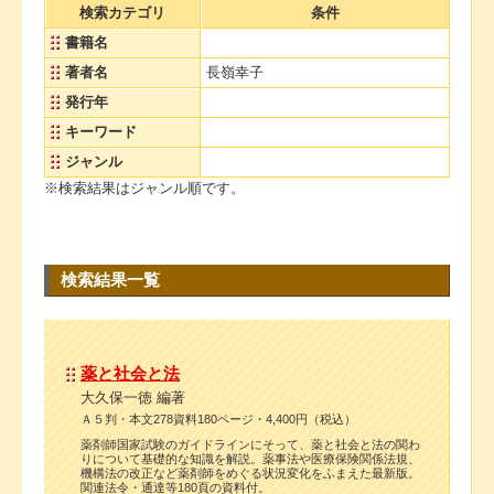
検索カテゴリ
条件
書籍名
著者名
長嶺幸子
発行年
キーワード
ジャンル
※検索結果はジャンル順です。
検索結果一覧
薬と社会と法
大久保一徳 編著
Ａ５判・本文278資料180ページ・4,400円（税込）
薬剤師国家試験のガイドラインにそって、薬と社会と法の関わ
りについて基礎的な知識を解説。薬事法や医療保険関係法規、
機構法の改正など薬剤師をめぐる状況変化をふまえた最新版。
関連法令・通達等180頁の資料付。