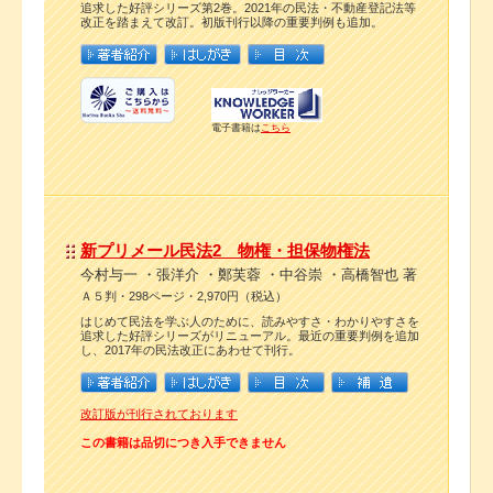
追求した好評シリーズ第2巻。2021年の民法・不動産登記法等
改正を踏まえて改訂。初版刊行以降の重要判例も追加。
電子書籍は
こちら
新プリメール民法2 物権・担保物権法
今村与一 ・張洋介 ・鄭芙蓉 ・中谷崇 ・高橋智也 著
Ａ５判・298ページ・2,970円（税込）
はじめて民法を学ぶ人のために、読みやすさ・わかりやすさを
追求した好評シリーズがリニューアル。最近の重要判例を追加
し、2017年の民法改正にあわせて刊行。
改訂版が刊行されております
この書籍は品切につき入手できません