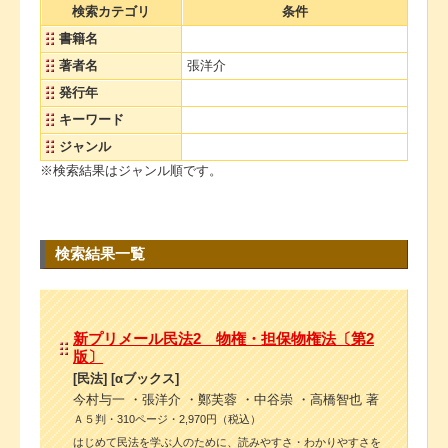
検索カテゴリ
条件
書籍名
著者名
張洋介
発行年
キーワード
ジャンル
※検索結果はジャンル順です。
検索結果一覧
新プリメール民法2 物権・担保物権法〔第2
版〕
[民法] [αブックス]
今村与一 ・張洋介 ・鄭芙蓉 ・中谷崇 ・高橋智也 著
Ａ５判・310ページ・2,970円（税込）
はじめて民法を学ぶ人のために、読みやすさ・わかりやすさを