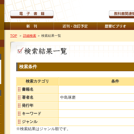
TOP
＞
詳細検索
＞ 検索結果一覧
検索条件
検索カテゴリ
条件
書籍名
著者名
中島琢磨
発行年
キーワード
ジャンル
※検索結果はジャンル順です。