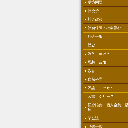
環境問題
社会学
社会政策
社会保障・社会福祉
社会一般
歴史
哲学・倫理学
思想・芸術
教育
自然科学
評論・エッセイ
叢書・シリーズ
記念論集・個人全集・
座
学会誌
品切一覧