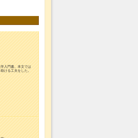
法学入門書。本文では
を助ける工夫をした。