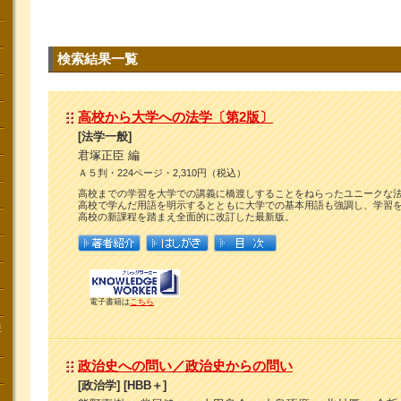
検索結果一覧
高校から大学への法学〔第2版〕
[法学一般]
君塚正臣 編
Ａ５判・224ページ・2,310円（税込）
高校までの学習を大学での講義に橋渡しすることをねらったユニークな
高校で学んだ用語を明示するとともに大学での基本用語も強調し、学習
高校の新課程を踏まえ全面的に改訂した最新版。
電子書籍は
こちら
講
政治史への問い／政治史からの問い
[政治学] [HBB＋]