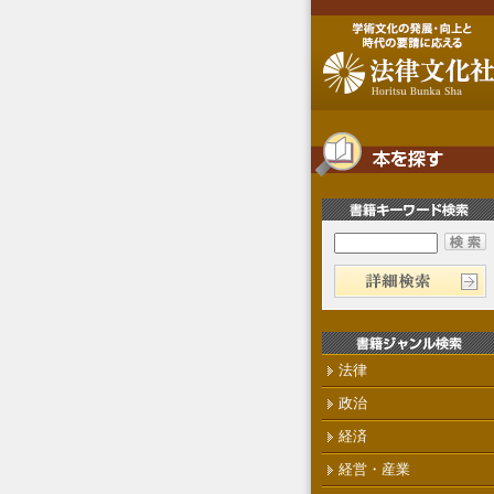
法律
政治
経済
経営・産業