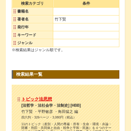
検索カテゴリ
条件
書籍名
著者名
竹下賢
発行年
キーワード
ジャンル
※検索結果はジャンル順です。
検索結果一覧
トピック法思想
[法哲学・法社会学・法制史] [HBB]
竹下賢 ・平野敏彦 ・角田猛之 編
四六判・326ページ・3,080円（税込）
11のトピック（差別・人間の尊厳・所有・生命・環境・弁論・
陪審・刑罰・共同体と自由・戦争と平和・民族）を４つのテー