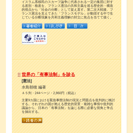
イスラム系移民のスカーフ論争に代表される一定の集団に対す
る差別・格差を、フランス憲法の共和主義を巡る歴史的・構造
的視点から「社会の分断」として捉え直す。第二次大戦後、フ
ランス憲法を支えてきた「フランスモデル」が動揺する中で生
じている分断現象を共和主義理解の対立に焦点を当てて描く。
世界の「有事法制」を診る
[憲法]
水島朝穂 編著
Ａ５判・244ページ・2,860円（税込）
主要9カ国における緊急事態法制の現況と問題点を批判的に検討
する。それぞれの国が抱える歴史的背景・複雑な事情や批判的
議論から、日本の「有事法制」を論じる際に必要な視角と争点
を抽出する。