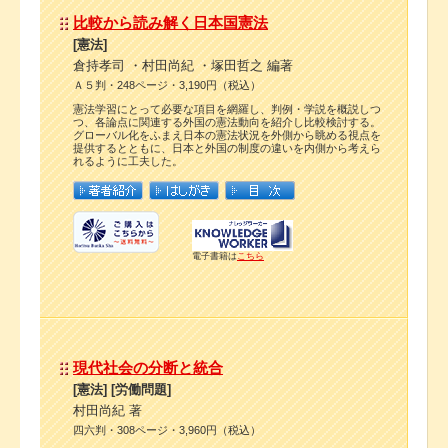
比較から読み解く日本国憲法
[憲法]
倉持孝司 ・村田尚紀 ・塚田哲之 編著
Ａ５判・248ページ・3,190円（税込）
憲法学習にとって必要な項目を網羅し、判例・学説を概説しつ
つ、各論点に関連する外国の憲法動向を紹介し比較検討する。
グローバル化をふまえ日本の憲法状況を外側から眺める視点を
提供するとともに、日本と外国の制度の違いを内側から考えら
れるように工夫した。
電子書籍は
こちら
現代社会の分断と統合
[憲法] [労働問題]
村田尚紀 著
四六判・308ページ・3,960円（税込）