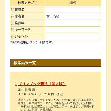
検索カテゴリ
条件
書籍名
著者名
村田尚紀
発行年
キーワード
ジャンル
※検索結果はジャンル順です。
検索結果一覧
プリマブック憲法〔第２版〕
浦田賢治 編
Ａ５判・274ページ・2,860円（税込）
憲法をより理解しやすくするため、まず第１編で日本国憲法を
概観し、第２編でテーマごとに事例を用いて解説した入門書。
「平和原則と国際協力」など最近のテーマを追加し、事例を新
しいものに刷新した最新版。