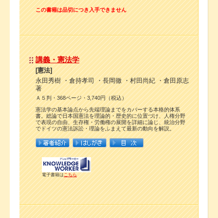
この書籍は品切につき入手できません
講義・憲法学
[憲法]
永田秀樹 ・倉持孝司 ・長岡徹 ・村田尚紀 ・倉田原志
著
Ａ５判・368ページ・3,740円（税込）
憲法学の基本論点から先端理論までをカバーする本格的体系
書。総論で日本国憲法を理論的・歴史的に位置づけ、人権分野
で表現の自由、生存権・労働権の展開を詳細に論じ、統治分野
でドイツの憲法訴訟・理論をふまえて最新の動向を解説。
電子書籍は
こちら