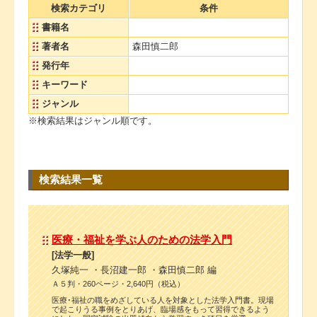
検索カテゴリ
条件
書籍名
著者名
森田慎二郎
発行年
キーワード
ジャンル
※検索結果はジャンル順です。
検索結果一覧
医療・福祉を学ぶ人のための法学入門
[法学一般]
久塚純一 ・長沼建一郎 ・森田慎二郎 編
Ａ５判・260ページ・2,640円（税込）
医療･福祉の職をめざしている人を対象とした法学入門書。現場
で起こりうる事例をとりあげ、臨場感をもって習得できるよう