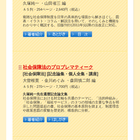
久塚純一 ・山田省三 編
Ａ５判・254ページ・2,640円（税込）
複雑な社会保障制度を日常の具体的な場面から解きほぐし、図
表・イラスト・コラム・解説注を用いて、そのしくみと機能を
わかりやく概説する。旧版刊行(2011年)以降の法改正に対応。
社会保障法のプロブレマティーク
[社会保障法] [記念論集・個人全集・講座]
大曽根寛 ・金川めぐみ ・森田慎二郎 編
Ａ５判・270ページ・7,700円（税込）
久塚純一先生還暦記念論文集
社会保障法における対立軸を共通のテーマに、「法的枠組み」
「社会保険」「福祉サービス」の３つの領域の主要な争点を明
示した問題提起の書。社会保障の基本原則を踏まえ、制度理念
や政策意図の変貌を歴史的、構造的に分析。