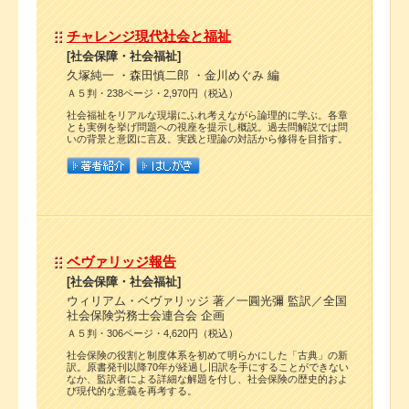
チャレンジ現代社会と福祉
[社会保障・社会福祉]
久塚純一 ・森田慎二郎 ・金川めぐみ 編
Ａ５判・238ページ・2,970円（税込）
社会福祉をリアルな現場にふれ考えながら論理的に学ぶ。各章
とも実例を挙げ問題への視座を提示し概説。過去問解説では問
いの背景と意図に言及。実践と理論の対話から修得を目指す。
ベヴァリッジ報告
[社会保障・社会福祉]
ウィリアム・ベヴァリッジ 著／一圓光彌 監訳／全国
社会保険労務士会連合会 企画
Ａ５判・306ページ・4,620円（税込）
社会保険の役割と制度体系を初めて明らかにした「古典」の新
訳。原書発刊以降70年が経過し旧訳を手にすることができない
なか、監訳者による詳細な解題を付し、社会保険の歴史的およ
び現代的な意義を再考する。