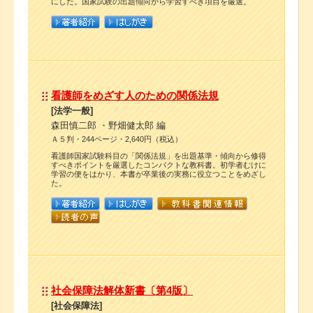
にした。国家試験の出題傾向から学習すべき項目を厳選。
看護師をめざす人のための関係法規
[法学一般]
森田慎二郎 ・野畑健太郎 編
Ａ５判・244ページ・2,640円（税込）
看護師国家試験科目の「関係法規」を出題基準・傾向から修得
すべきポイントを厳選したコンパクトな教科書。初学者むけに
学習の便をはかり、本書が卒業後の実務に役立つことをめざし
た。
社会保障法解体新書〔第4版〕
[社会保障法]