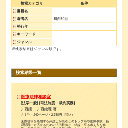
検索カテゴリ
条件
書籍名
著者名
川西絵理
発行年
キーワード
ジャンル
※検索結果はジャンル順です。
検索結果一覧
医療法律相談室
[法学一般] [司法制度・裁判実務]
川西譲 ・川西絵理 著
Ａ５判・240ページ・2,750円（税込）
医療現場を熟知する弁護士が患者とのトラブルや医療事故・倫
理問題に対応するための法的根拠と、結論に至る考え方を解