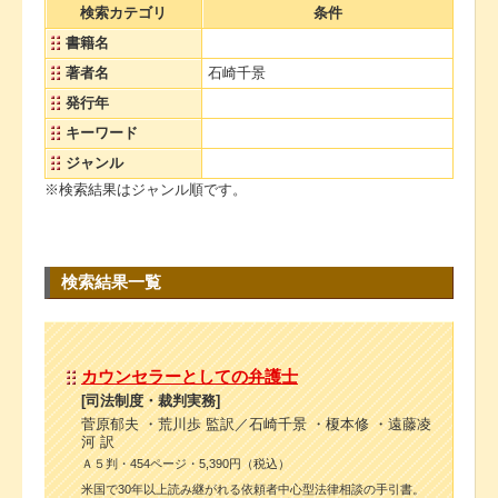
検索カテゴリ
条件
書籍名
著者名
石崎千景
発行年
キーワード
ジャンル
※検索結果はジャンル順です。
検索結果一覧
カウンセラーとしての弁護士
[司法制度・裁判実務]
菅原郁夫 ・荒川歩 監訳／石崎千景 ・榎本修 ・遠藤凌
河 訳
Ａ５判・454ページ・5,390円（税込）
米国で30年以上読み継がれる依頼者中心型法律相談の手引書。