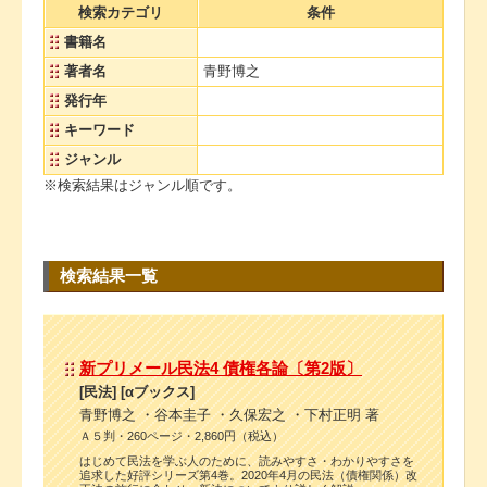
検索カテゴリ
条件
書籍名
著者名
青野博之
発行年
キーワード
ジャンル
※検索結果はジャンル順です。
検索結果一覧
新プリメール民法4 債権各論〔第2版〕
[民法] [αブックス]
青野博之 ・谷本圭子 ・久保宏之 ・下村正明 著
Ａ５判・260ページ・2,860円（税込）
はじめて民法を学ぶ人のために、読みやすさ・わかりやすさを
追求した好評シリーズ第4巻。2020年4月の民法（債権関係）改