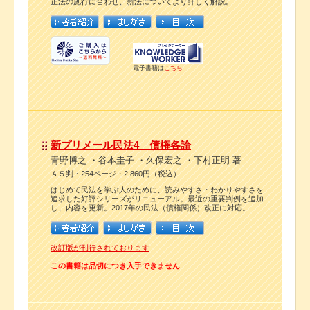
正法の施行に合わせ、新法についてより詳しく解説。
電子書籍は
こちら
新プリメール民法4 債権各論
青野博之 ・谷本圭子 ・久保宏之 ・下村正明 著
Ａ５判・254ページ・2,860円（税込）
はじめて民法を学ぶ人のために、読みやすさ・わかりやすさを
追求した好評シリーズがリニューアル。最近の重要判例を追加
し、内容を更新。2017年の民法（債権関係）改正に対応。
改訂版が刊行されております
この書籍は品切につき入手できません