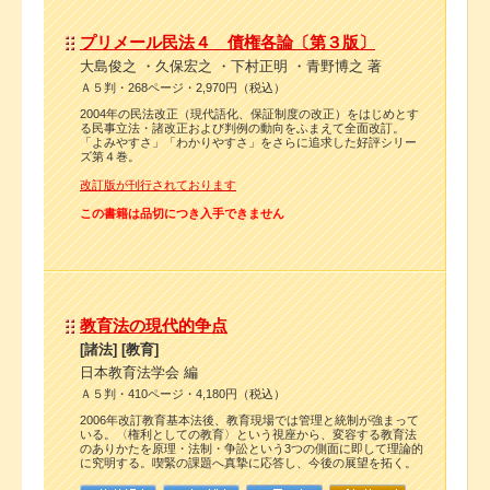
プリメール民法４ 債権各論〔第３版〕
大島俊之 ・久保宏之 ・下村正明 ・青野博之 著
Ａ５判・268ページ・2,970円（税込）
2004年の民法改正（現代語化、保証制度の改正）をはじめとす
る民事立法・諸改正および判例の動向をふまえて全面改訂。
「よみやすさ」「わかりやすさ」をさらに追求した好評シリー
ズ第４巻。
改訂版が刊行されております
この書籍は品切につき入手できません
教育法の現代的争点
[諸法] [教育]
日本教育法学会 編
Ａ５判・410ページ・4,180円（税込）
2006年改訂教育基本法後、教育現場では管理と統制が強まって
いる。〈権利としての教育〉という視座から、変容する教育法
のありかたを原理・法制・争訟という3つの側面に即して理論的
に究明する。喫緊の課題へ真摯に応答し、今後の展望を拓く。