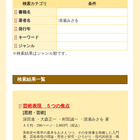
検索カテゴリ
条件
書籍名
著者名
清瀬みさを
発行年
キーワード
ジャンル
※検索結果はジャンル順です。
検索結果一覧
芸術表現 ５つの焦点
[思想・芸術]
深田進 ・大森正一 ・村田誠一 ・清瀬みさを 著
Ａ５判・296ページ・2,860円（税込）
美術史や美学の基本をおさえつつ、その全体像を鳥瞰した入門
書。芸術表現の理論・歴史と研究・ひろがり・現代的状況・構