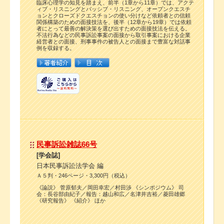
臨床心理学の知見を踏まえ、前半（1章から11章）では、アクテ
ィブ・リスニングとパッシブ・リスニング、オープンクエスチ
ョンとクローズドクエスチョンの使い分けなど依頼者との信頼
関係構築のための面接技法を、後半（12章から19章）では依頼
者にとって最善の解決策を選び出すための面接技法を伝える。
不法行為などの民事訴訟事案の面接から取引事案における企業
経営者との面接、刑事事件の被告人との面接まで豊富な対話事
例を収録する。
民事訴訟雑誌66号
[学会誌]
日本民事訴訟法学会 編
Ａ５判・246ページ・3,300円（税込）
《論説》 菅原郁夫／岡田幸宏／村田渉 《シンポジウム》 司
会：長谷部由紀子／報告：越山和広／名津井吉裕／菱田雄郷
《研究報告》 《紹介》 ほか