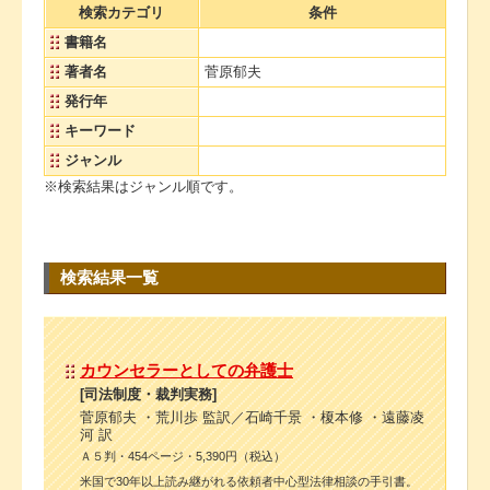
検索カテゴリ
条件
書籍名
著者名
菅原郁夫
発行年
キーワード
ジャンル
※検索結果はジャンル順です。
検索結果一覧
カウンセラーとしての弁護士
[司法制度・裁判実務]
菅原郁夫 ・荒川歩 監訳／石崎千景 ・榎本修 ・遠藤凌
河 訳
Ａ５判・454ページ・5,390円（税込）
米国で30年以上読み継がれる依頼者中心型法律相談の手引書。