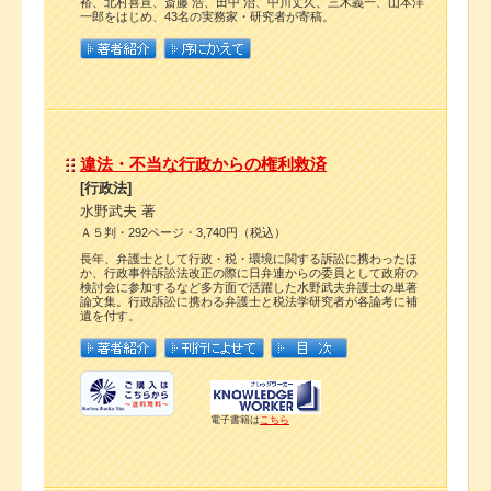
裕、北村喜宣、斎藤 浩、田中 治、中川丈久、三木義一、山本洋
一郎をはじめ、43名の実務家・研究者が寄稿。
違法・不当な行政からの権利救済
[行政法]
水野武夫 著
Ａ５判・292ページ・3,740円（税込）
長年、弁護士として行政・税・環境に関する訴訟に携わったほ
か、行政事件訴訟法改正の際に日弁連からの委員として政府の
検討会に参加するなど多方面で活躍した水野武夫弁護士の単著
論文集。行政訴訟に携わる弁護士と税法学研究者が各論考に補
遺を付す。
電子書籍は
こちら