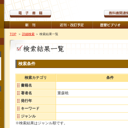
TOP
＞
詳細検索
＞ 検索結果一覧
検索条件
検索カテゴリ
条件
書籍名
著者名
重森曉
発行年
キーワード
ジャンル
※検索結果はジャンル順です。