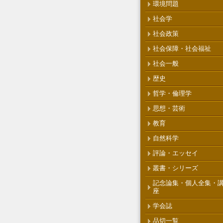
環境問題
社会学
社会政策
社会保障・社会福祉
社会一般
歴史
哲学・倫理学
思想・芸術
教育
自然科学
評論・エッセイ
叢書・シリーズ
記念論集・個人全集・
座
学会誌
品切一覧