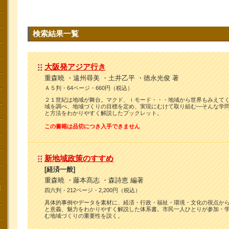
検索結果一覧
大阪発アジア行き
重森曉 ・遠州尋美 ・土井乙平 ・徳永光俊 著
Ａ５判・64ページ・660円（税込）
２１世紀は地域が舞台。マクド、ｉモード・・・地域から世界もみえて
域を調べ、地域づくりの目標を定め、実現にむけて取り組む―そんな学
と方法をわかりやすく解説したブックレット。
この書籍は品切につき入手できません
新地域政策のすすめ
[経済一般]
重森曉 ・藤本髙志 ・森詩恵 編著
講
四六判・212ページ・2,200円（税込）
具体的事例やデータを素材に、経済・行政・福祉・環境・文化の視点か
と意義、魅力をわかりやすく解説した体系書。市民一人ひとりが参加・
む地域づくりの重要性を説く。