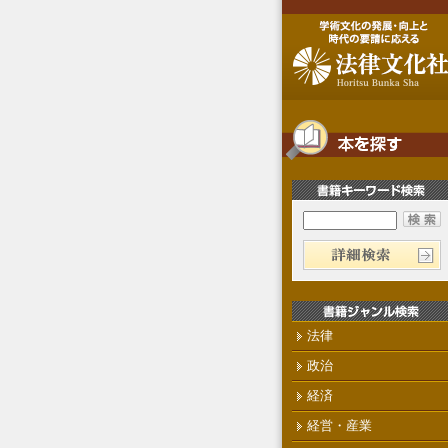
法律
政治
経済
経営・産業