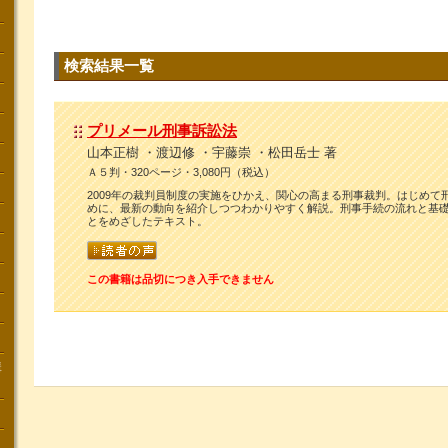
検索結果一覧
プリメール刑事訴訟法
山本正樹 ・渡辺修 ・宇藤崇 ・松田岳士 著
Ａ５判・320ページ・3,080円（税込）
2009年の裁判員制度の実施をひかえ、関心の高まる刑事裁判。はじめて
めに、最新の動向を紹介しつつわかりやすく解説。刑事手続の流れと基
とをめざしたテキスト。
この書籍は品切につき入手できません
講