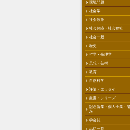
環境問題
社会学
社会政策
社会保障・社会福祉
社会一般
歴史
哲学・倫理学
思想・芸術
教育
自然科学
評論・エッセイ
叢書・シリーズ
記念論集・個人全集・
座
学会誌
品切一覧