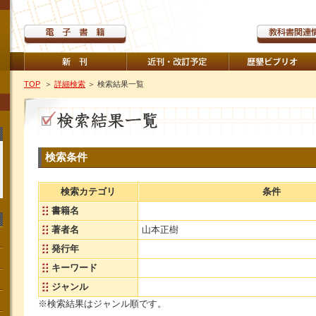
TOP
＞
詳細検索
＞ 検索結果一覧
検索条件
検索カテゴリ
条件
書籍名
著者名
山本正樹
発行年
キーワード
ジャンル
※検索結果はジャンル順です。