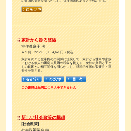
の貧困の実態を明らかにし、福祉国家のあり方を検討する。
家計から診る貧困
室住眞麻子 著
Ａ５判・226ページ・4,620円（税込）
家計をめぐる世帯内の力関係に注視して、家計から世帯や家族
における個人の困窮＝貧困の現象を捉える。女性の貧困と子ど
もの貧困との相互関係を明らかにし、経済的支援の緊要性・重
要性を唱える。
この書籍は品切につき入手できません
新しい社会政策の構想
[社会政策]
社会政策学会 編