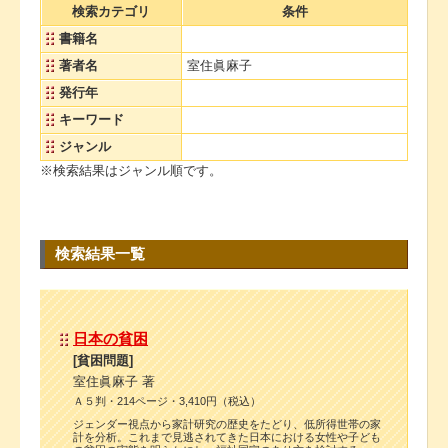
検索カテゴリ
条件
書籍名
著者名
室住眞麻子
発行年
キーワード
ジャンル
※検索結果はジャンル順です。
検索結果一覧
日本の貧困
[貧困問題]
室住眞麻子 著
Ａ５判・214ページ・3,410円（税込）
ジェンダー視点から家計研究の歴史をたどり、低所得世帯の家
計を分析。これまで見逃されてきた日本における女性や子ども