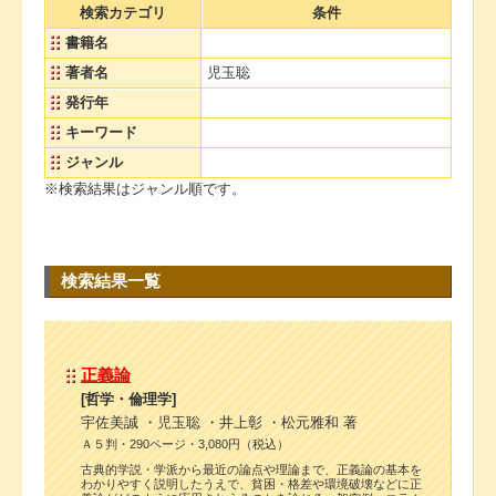
検索カテゴリ
条件
書籍名
著者名
児玉聡
発行年
キーワード
ジャンル
※検索結果はジャンル順です。
検索結果一覧
正義論
[哲学・倫理学]
宇佐美誠 ・児玉聡 ・井上彰 ・松元雅和 著
Ａ５判・290ページ・3,080円（税込）
古典的学説・学派から最近の論点や理論まで、正義論の基本を
わかりやすく説明したうえで、貧困・格差や環境破壊などに正