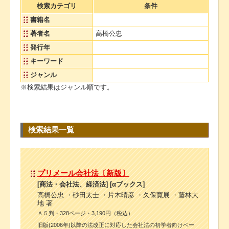
検索カテゴリ
条件
書籍名
著者名
高橋公忠
発行年
キーワード
ジャンル
※検索結果はジャンル順です。
検索結果一覧
プリメール会社法〔新版〕
[商法・会社法、経済法] [αブックス]
高橋公忠 ・砂田太士 ・片木晴彦 ・久保寛展 ・藤林大
地 著
Ａ５判・328ページ・3,190円（税込）
旧版(2006年)以降の法改正に対応した会社法の初学者向けベー