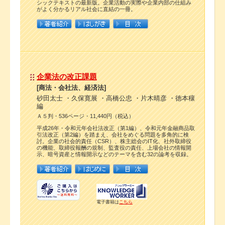
シックテキストの最新版。企業活動の実際や企業内部の仕組み
がよく分かるリアル社会に直結の一冊。
企業法の改正課題
[商法・会社法、経済法]
砂田太士 ・久保寛展 ・高橋公忠 ・片木晴彦 ・徳本穰
編
Ａ５判・536ページ・11,440円（税込）
平成26年・令和元年会社法改正（第1編）、令和元年金融商品取
引法改正（第2編）を踏まえ、会社をめぐる問題を多角的に検
討。企業の社会的責任（CSR）、株主総会のIT化、社外取締役
の機能、取締役報酬の規制、監査役の責任、上場会社の情報開
示、暗号資産と情報開示などのテーマを含む32の論考を収録。
電子書籍は
こちら