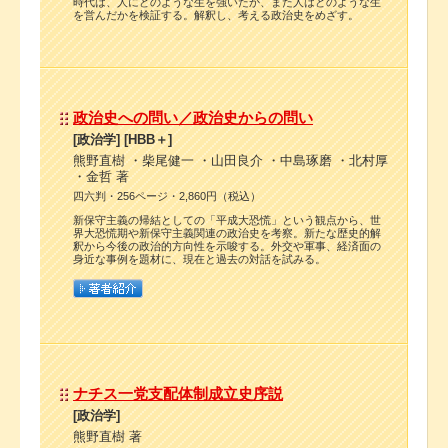
時代は、人にどのような生を強いたか、また人はどのような生
を営んだかを検証する。解釈し、考える政治史をめざす。
政治史への問い／政治史からの問い
[政治学] [HBB＋]
熊野直樹 ・柴尾健一 ・山田良介 ・中島琢磨 ・北村厚
・金哲 著
四六判・256ページ・2,860円（税込）
新保守主義の帰結としての「平成大恐慌」という観点から、世
界大恐慌期や新保守主義関連の政治史を考察。新たな歴史的解
釈から今後の政治的方向性を示唆する。外交や軍事、経済面の
身近な事例を題材に、現在と過去の対話を試みる。
ナチス一党支配体制成立史序説
[政治学]
熊野直樹 著