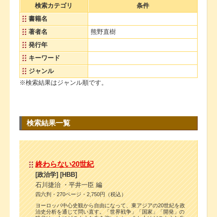
検索カテゴリ
条件
書籍名
著者名
熊野直樹
発行年
キーワード
ジャンル
※検索結果はジャンル順です。
検索結果一覧
終わらない20世紀
[政治学] [HBB]
石川捷治 ・平井一臣 編
四六判・270ページ・2,750円（税込）
ヨーロッパ中心史観から自由になって、東アジアの20世紀を政
治史分析を通じて問い直す。「世界戦争」「国家」「開発」の