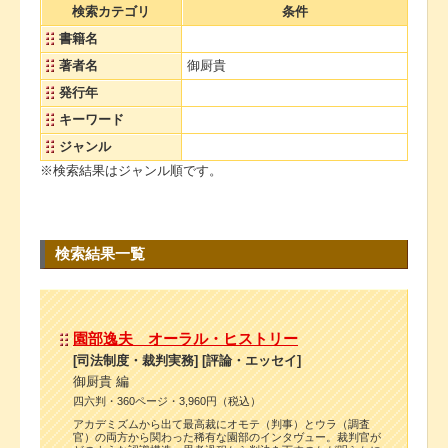
検索カテゴリ
条件
書籍名
著者名
御厨貴
発行年
キーワード
ジャンル
※検索結果はジャンル順です。
検索結果一覧
園部逸夫 オーラル・ヒストリー
[司法制度・裁判実務] [評論・エッセイ]
御厨貴 編
四六判・360ページ・3,960円（税込）
アカデミズムから出て最高裁にオモテ（判事）とウラ（調査
官）の両方から関わった稀有な園部のインタヴュー。裁判官が