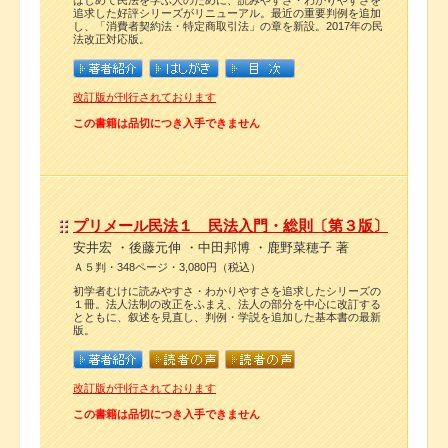
はじめて民法を学ぶ人のために、読みやすさ・わかりやすさを
追求した好評シリーズがリニューアル。最近の重要判例を追加
し、「消費者契約法・特定商取引法」の章を新設。2017年の民
法改正対応版。
改訂版が刊行されております
この書籍は品切につき入手できません
プリメール民法１ 民法入門・総則〔第３版〕
安井宏 ・後藤元伸 ・中田邦博 ・鹿野菜穂子 著
Ａ５判・348ページ・3,080円（税込）
初学者むけに読みやすさ・わかりやすさを追求したシリーズの
１冊。法人法制の改正をふまえ、法人の部分を中心に改訂する
とともに、叙述を見直し、判例・学説を追加した基本書の最新
版。
改訂版が刊行されております
この書籍は品切につき入手できません