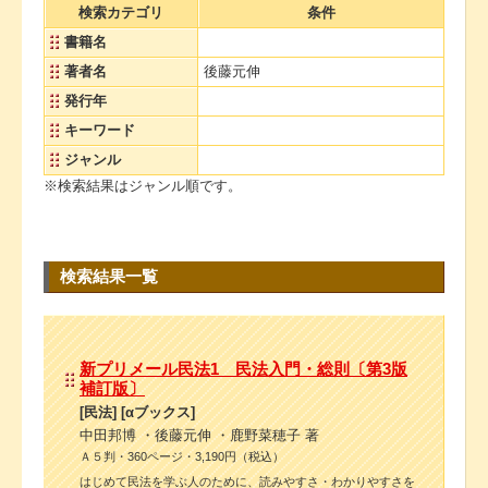
検索カテゴリ
条件
書籍名
著者名
後藤元伸
発行年
キーワード
ジャンル
※検索結果はジャンル順です。
検索結果一覧
新プリメール民法1 民法入門・総則〔第3版
補訂版〕
[民法] [αブックス]
中田邦博 ・後藤元伸 ・鹿野菜穂子 著
Ａ５判・360ページ・3,190円（税込）
はじめて民法を学ぶ人のために、読みやすさ・わかりやすさを