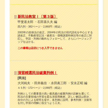
新民法教室Ⅰ〔第３版〕
甲斐道太郎 ・石田喜久夫 編
四六判・382ページ・2,860円（税込）
2003年の担保法の改正、2004年の民法の現代語化を中心とする
諸改正、不動産登記法・破産法・債権譲渡特例法等の改正に対
応し、学説・判例の動向もフォローして、さらにバージョンア
ップをはかる。
この書籍は品切につき入手できません
演習精選民法破棄判例Ⅰ
[民法]
大河純夫 ・田井義信 ・永田眞三郎 ・安永正昭 編
Ａ５判・172ページ・2,090円（税込）
判例としての重要度の高い最高裁の破棄判例の読解を通じて、
民法の主要領域の学習を図る演習用教材。詳しい解説は割き、
自分の力による研究を促す。各判例に設問、参考判例・文献等
を付し学習の理解に役立つよう工夫。