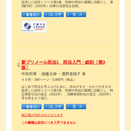
追求した好評シリーズ第1巻。判例や学説の展開に目配りし、第
3版刊行（2022年）以降の法状況を反映。
新プリメール民法1 民法入門・総則〔第3
版〕
中田邦博 ・後藤元伸 ・鹿野菜穂子 著
Ａ５判・358ページ・3,080円（税込）
はじめて民法を学ぶ人のために、読みやすさ・わかりやすさを
追求した好評シリーズ第1巻。判例や学説の展開に目配りし、特
定商取引法の改正（2021年）、消費者契約法の改正（2022年）
等を踏まえて改訂。
改訂版が刊行されております
この書籍は品切につき入手できません