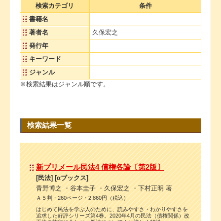
検索カテゴリ
条件
書籍名
著者名
久保宏之
発行年
キーワード
ジャンル
※検索結果はジャンル順です。
検索結果一覧
新プリメール民法4 債権各論〔第2版〕
[民法] [αブックス]
青野博之 ・谷本圭子 ・久保宏之 ・下村正明 著
Ａ５判・260ページ・2,860円（税込）
はじめて民法を学ぶ人のために、読みやすさ・わかりやすさを
追求した好評シリーズ第4巻。2020年4月の民法（債権関係）改