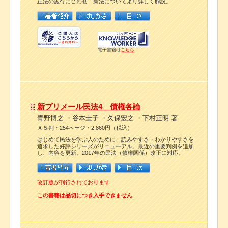
正法の施行に合わせ、新法についてより詳しく解説。
電子書籍は
こちら
新プリメール民法4 債権各論
青野博之 ・谷本圭子 ・久保宏之 ・下村正明 著
Ａ５判・254ページ・2,860円（税込）
はじめて民法を学ぶ人のために、読みやすさ・わかりやすさを
追求した好評シリーズがリニューアル。最近の重要判例を追加
し、内容を更新。2017年の民法（債権関係）改正に対応。
改訂版が刊行されております
この書籍は品切につき入手できません