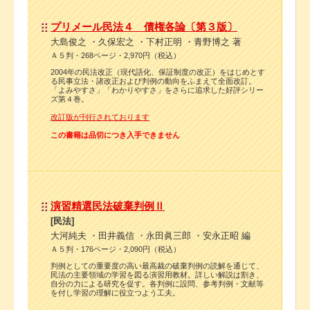
プリメール民法４ 債権各論〔第３版〕
大島俊之 ・久保宏之 ・下村正明 ・青野博之 著
Ａ５判・268ページ・2,970円（税込）
2004年の民法改正（現代語化、保証制度の改正）をはじめとす
る民事立法・諸改正および判例の動向をふまえて全面改訂。
「よみやすさ」「わかりやすさ」をさらに追求した好評シリー
ズ第４巻。
改訂版が刊行されております
この書籍は品切につき入手できません
演習精選民法破棄判例Ⅱ
[民法]
大河純夫 ・田井義信 ・永田眞三郎 ・安永正昭 編
Ａ５判・176ページ・2,090円（税込）
判例としての重要度の高い最高裁の破棄判例の読解を通じて、
民法の主要領域の学習を図る演習用教材。詳しい解説は割き、
自分の力による研究を促す。各判例に設問、参考判例・文献等
を付し学習の理解に役立つよう工夫。