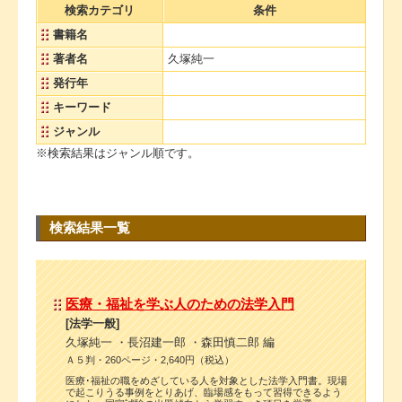
検索カテゴリ
条件
書籍名
著者名
久塚純一
発行年
キーワード
ジャンル
※検索結果はジャンル順です。
検索結果一覧
医療・福祉を学ぶ人のための法学入門
[法学一般]
久塚純一 ・長沼建一郎 ・森田慎二郎 編
Ａ５判・260ページ・2,640円（税込）
医療･福祉の職をめざしている人を対象とした法学入門書。現場
で起こりうる事例をとりあげ、臨場感をもって習得できるよう