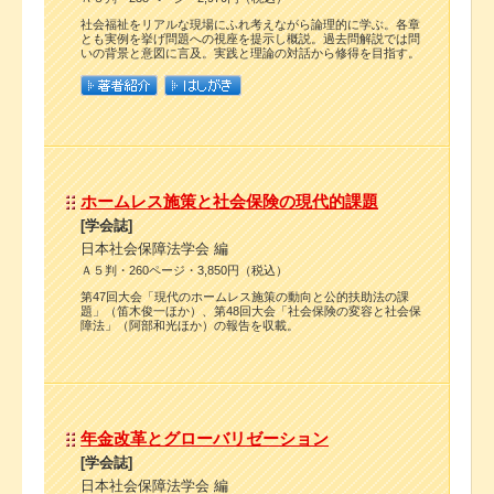
社会福祉をリアルな現場にふれ考えながら論理的に学ぶ。各章
とも実例を挙げ問題への視座を提示し概説。過去問解説では問
いの背景と意図に言及。実践と理論の対話から修得を目指す。
ホームレス施策と社会保険の現代的課題
[学会誌]
日本社会保障法学会 編
Ａ５判・260ページ・3,850円（税込）
第47回大会「現代のホームレス施策の動向と公的扶助法の課
題」（笛木俊一ほか）、第48回大会「社会保険の変容と社会保
障法」（阿部和光ほか）の報告を収載。
年金改革とグローバリゼーション
[学会誌]
日本社会保障法学会 編