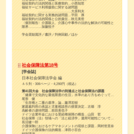
福祉契約の法的関係と医療契約…小西知世
福祉サービス利用援助に関する諸問題
…………………………大原利夫
福祉契約に関する実務的諸問題…平田 厚
福祉契約の法的関係と公的責任…秋元美世
〈個別報告〉介護殺人、介護心中事件の法的な解決の可能性と
限界…………加藤悦子
学会奨励賞評／書評／判例回顧／ほか
社会保障法第18号
[学会誌]
日本社会保障法学会 編
Ａ５判・306ページ・4,290円（税込）
第41回大会 社会保障法学の到達点と社会保障法の課題
「健康で文化的な最低限度の生活」水準のあり方をめぐって…
尾形 健
「生存権と二重の基準」論…藤澤宏樹
家庭裁判所の承認と児童相談所の措置決定…古畑 淳
高齢者の虐待問題…前田美也子
ドイツ企業年金における受給権保障の構造…山田 哲
社会保障（法）領域への「法と経済学」適用可能性について…
長沼健一郎
介護保険におけるケアマネジメントの現状と課題…岡村世里奈
ドイツ介護保険の法的構造…津田小百合
特別講演