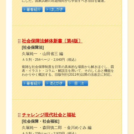
にした。国家試験の出題傾向から学習すべき項目を厳選。
社会保障法解体新書〔第4版〕
[社会保障法]
久塚純一 ・山田省三 編
Ａ５判・254ページ・2,640円（税込）
複雑な社会保障制度を日常の具体的な場面から解きほぐし、図
表・イラスト・コラム・解説注を用いて、そのしくみと機能を
わかりやく概説する。旧版刊行(2011年)以降の法改正に対応。
チャレンジ現代社会と福祉
[社会保障・社会福祉]
久塚純一 ・森田慎二郎 ・金川めぐみ 編
Ａ５判・238ページ・2,970円（税込）