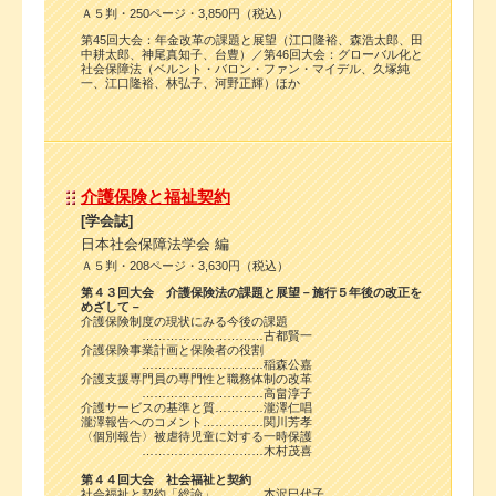
Ａ５判・250ページ・3,850円（税込）
第45回大会：年金改革の課題と展望（江口隆裕、森浩太郎、田
中耕太郎、神尾真知子、台豊）／第46回大会：グローバル化と
社会保障法（ベルント・バロン・ファン・マイデル、久塚純
一、江口隆裕、林弘子、河野正輝）ほか
介護保険と福祉契約
[学会誌]
日本社会保障法学会 編
Ａ５判・208ページ・3,630円（税込）
第４３回大会 介護保険法の課題と展望－施行５年後の改正を
めざして－
介護保険制度の現状にみる今後の課題
…………………………古都賢一
介護保険事業計画と保険者の役割
…………………………稲森公嘉
介護支援専門員の専門性と職務体制の改革
…………………………高畠淳子
介護サービスの基準と質…………瀧澤仁唱
瀧澤報告へのコメント……………関川芳孝
〈個別報告〉被虐待児童に対する一時保護
…………………………木村茂喜
第４４回大会 社会福祉と契約
社会福祉と契約「総論」…………本沢巳代子