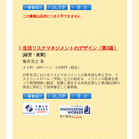
この書籍は品切につき入手できません
生活リスクマネジメントのデザイン〔第3版〕
[経営・産業]
亀井克之 著
Ａ５判・164ページ・2,640円（税込）
日常生活におけるリスクマネジメントの基本的な考え方や、リ
スクコントロール（予防）などの対応を、イラストや図表を使
って簡潔明瞭に解説。頻繁に発生する自然災害など第2版以降の
状況に対応して加筆修正した最新版。
電子書籍は
こちら