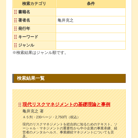
検索カテゴリ
条件
書籍名
著者名
亀井克之
発行年
キーワード
ジャンル
※検索結果はジャンル順です。
検索結果一覧
現代リスクマネジメントの基礎理論と事例
亀井克之 著
Ａ５判・230ページ・2,750円（税込）
現代のリスクマネジメントを総合的に知るためのテキスト。ソ
ーシャル・マネジメントの重要性から中小企業の事業承継、経
営者のメンタルヘルス、事業継続マネジメントについても言
及。