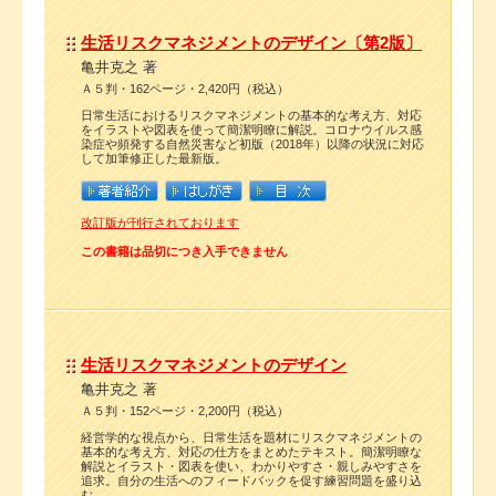
生活リスクマネジメントのデザイン〔第2版〕
亀井克之 著
Ａ５判・162ページ・2,420円（税込）
日常生活におけるリスクマネジメントの基本的な考え方、対応
をイラストや図表を使って簡潔明瞭に解説。コロナウイルス感
染症や頻発する自然災害など初版（2018年）以降の状況に対応
して加筆修正した最新版。
改訂版が刊行されております
この書籍は品切につき入手できません
生活リスクマネジメントのデザイン
亀井克之 著
Ａ５判・152ページ・2,200円（税込）
経営学的な視点から、日常生活を題材にリスクマネジメントの
基本的な考え方、対応の仕方をまとめたテキスト。簡潔明瞭な
解説とイラスト・図表を使い、わかりやすさ・親しみやすさを
追求。自分の生活へのフィードバックを促す練習問題を盛り込
む。